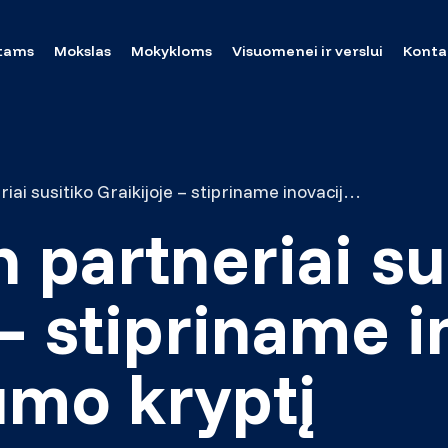
tams
Mokslas
Mokykloms
Visuomenei ir verslui
Konta
INVESTech partneriai susitiko Graikijoje – stipriname inovacijų ir meistriškumo kryptį
partneriai su
 – stipriname i
umo kryptį