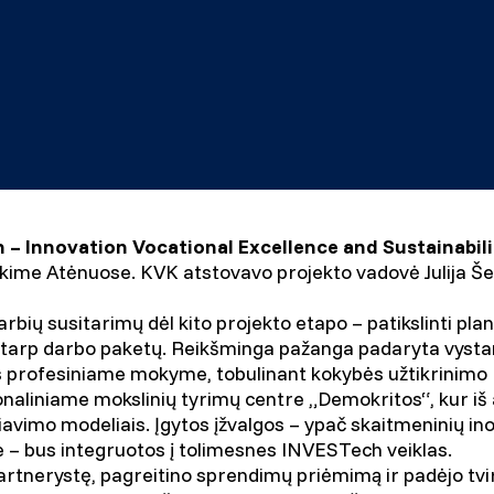
– Innovation Vocational Excellence and Sustainabili
kime Atėnuose. KVK atstovavo projekto vadovė Julija Še
bių susitarimų dėl kito projekto etapo – patikslinti plan
 tarp darbo paketų. Reikšminga pažanga padaryta vysta
as profesiniame mokyme, tobulinant kokybės užtikrinimo ro
onaliniame mokslinių tyrimų centre „Demokritos“, kur iš
avimo modeliais. Įgytos įžvalgos – ypač skaitmeninių ino
e – bus integruotos į tolimesnes INVESTech veiklas.
partnerystę, pagreitino sprendimų priėmimą ir padėjo tv