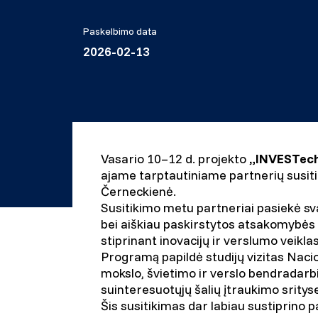
Paskelbimo data
2026-02-13
Vasario 10–12 d. projekto
„INVESTech 
ajame tarptautiniame partnerių susiti
Černeckienė.
Susitikimo metu partneriai pasiekė svar
bei aiškiau paskirstytos atsakomybės
stiprinant inovacijų ir verslumo veikl
Programą papildė studijų vizitas Naci
mokslo, švietimo ir verslo bendradarbi
suinteresuotųjų šalių įtraukimo sritys
Šis susitikimas dar labiau sustiprino 