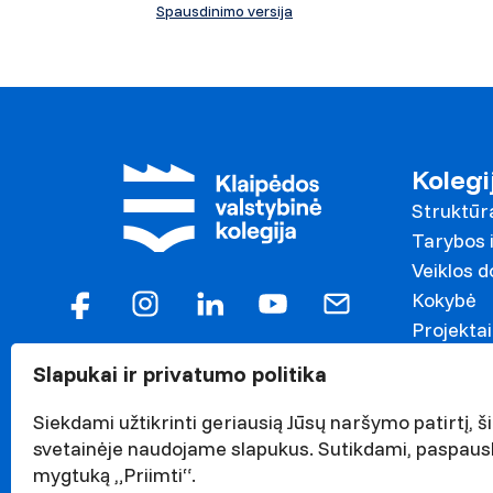
Spausdinimo versija
Kolegi
Struktūr
Tarybos i
Veiklos 
Kokybė
Projektai
Garbės n
Slapukai ir privatumo politika
Darnaus v
Naujieno
Siekdami užtikrinti geriausią Jūsų naršymo patirtį, ši
Renginiai
svetainėje naudojame slapukus. Sutikdami, paspaus
mygtuką „Priimti“.
Viešieji p