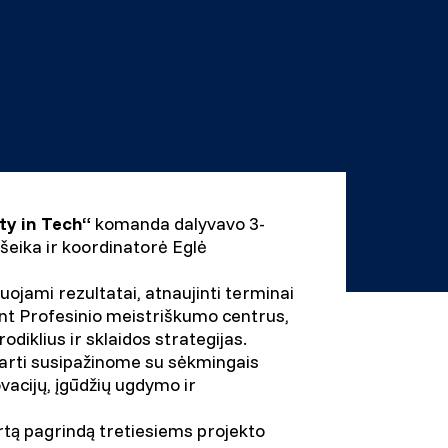
ty in Tech“
komanda dalyvavo 3-
šeika ir koordinatorė Eglė
uojami rezultatai, atnaujinti terminai
nt Profesinio meistriškumo centrus,
diklius ir sklaidos strategijas.
 arti susipažinome su sėkmingais
vacijų, įgūdžių ugdymo ir
irtą pagrindą tretiesiems projekto