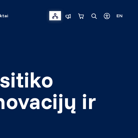
ktai
EN
sitiko
novacijų ir