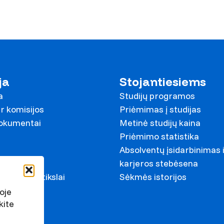
ja
Stojantiesiems
a
Studijų programos
r komisijos
Priėmimas į studijas
dokumentai
Metinė studijų kaina
Priėmimo statistika
Absolventų įsidarbinimas 
ariai
karjeros stebėsena
ystymosi tikslai
Sėkmės istorijos
s
oje
kite
irkimai