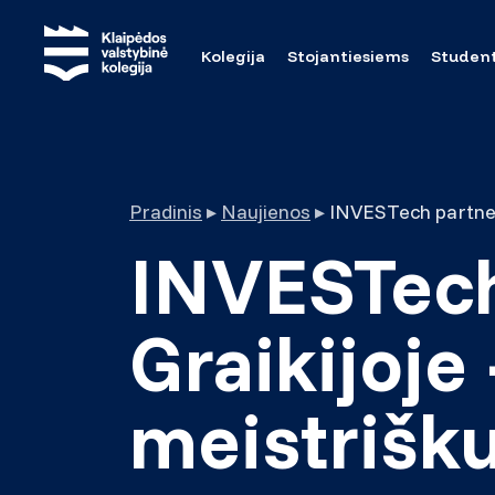
Kolegija
Stojantiesiems
Studen
Pradinis
▸
Naujienos
▸
INVESTech 
Graikijoje
meistrišk