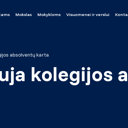
tams
Mokslas
Mokykloms
Visuomenei ir verslui
Konta
gijos absolventų karta
auja kolegijos