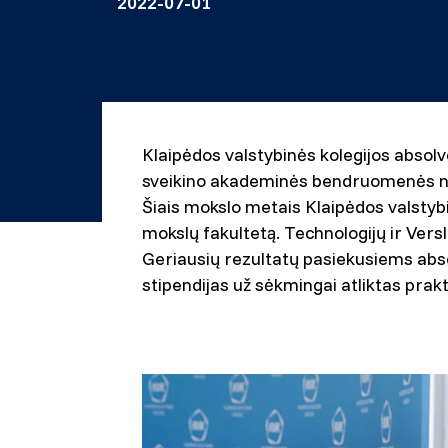
2022-07-01
Klaipėdos valstybinės kolegijos absolv
sveikino akademinės bendruomenės naria
Šiais mokslo metais Klaipėdos valstybi
mokslų fakultetą. Technologijų ir Vers
Geriausių rezultatų pasiekusiems abs
stipendijas už sėkmingai atliktas pra