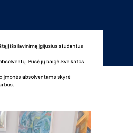
ąjį išsilavinimą įgijusius studentus
 absolventų. Pusė jų baigė Sveikatos
slo įmonės absolventams skyrė
arbus.