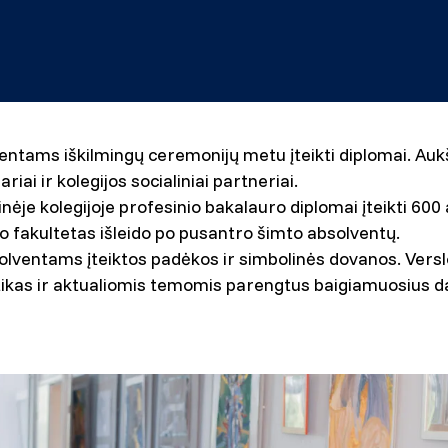
entams iškilmingų ceremonijų metu įteikti diplomai. Aukšt
i ir kolegijos socialiniai partneriai.
nėje kolegijoje profesinio bakalauro diplomai įteikti 600
lo fakultetas išleido po pusantro šimto absolventų.
olventams įteiktos padėkos ir simbolinės dovanos. Ver
ktikas ir aktualiomis temomis parengtus baigiamuosius d