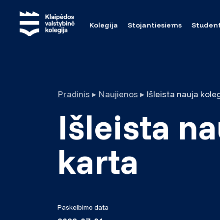
Kolegija
Stojantiesiems
Studen
Pradinis
▸
Naujienos
▸
Išleista nauja kole
Išleista n
karta
Paskelbimo data