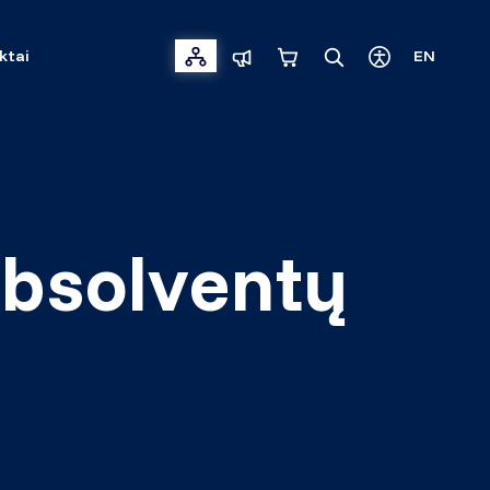
ktai
EN
 absolventų