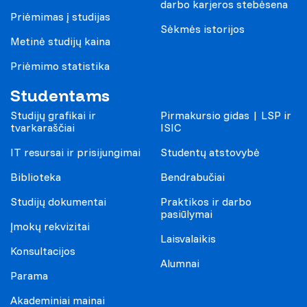
darbo karjeros stebėsena
Priėmimas į studijas
Sėkmės istorijos
Metinė studijų kaina
Priėmimo statistika
Studentams
Studijų grafikai ir
Pirmakursio gidas | LSP ir
tvarkaraščiai
ISIC
IT resursai ir prisijungimai
Studentų atstovybė
Biblioteka
Bendrabučiai
Studijų dokumentai
Praktikos ir darbo
pasiūlymai
Įmokų rekvizitai
Laisvalaikis
Konsultacijos
Alumnai
Parama
Akademiniai mainai