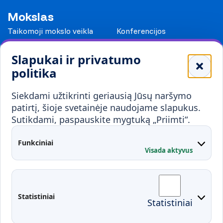
Mokslas
Taikomoji mokslo veikla
Konferencijos
Leidiniai
Slapukai ir privatumo
Mokykloms
politika
Visuomenei ir verslui
Siekdami užtikrinti geriausią Jūsų naršymo
Mokymai ir konsultavimas
Karjera
patirtį, šioje svetainėje naudojame slapukus.
Sutikdami, paspauskite mygtuką „Priimti“.
Partnerystės
Kontaktai
Funkciniai
Visada aktyvus
Administracija
Studentų atstovybė
Fakultetai
Rekvizitai
Statistiniai
Statistiniai
Prisijungimai
Moodle
El. paštas