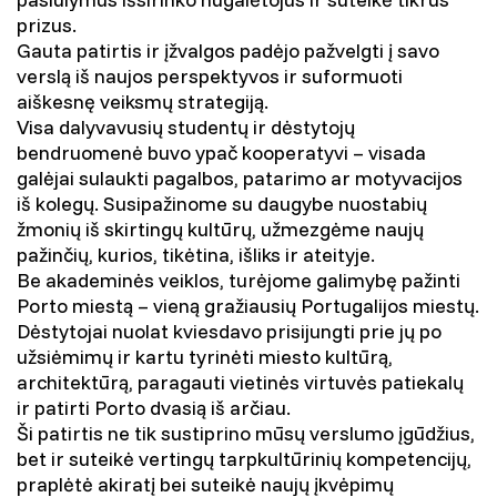
prizus.
Gauta patirtis ir įžvalgos padėjo pažvelgti į savo
verslą iš naujos perspektyvos ir suformuoti
aiškesnę veiksmų strategiją.
Visa dalyvavusių studentų ir dėstytojų
bendruomenė buvo ypač kooperatyvi – visada
galėjai sulaukti pagalbos, patarimo ar motyvacijos
iš kolegų. Susipažinome su daugybe nuostabių
žmonių iš skirtingų kultūrų, užmezgėme naujų
pažinčių, kurios, tikėtina, išliks ir ateityje.
Be akademinės veiklos, turėjome galimybę pažinti
Porto miestą – vieną gražiausių Portugalijos miestų.
Dėstytojai nuolat kviesdavo prisijungti prie jų po
užsiėmimų ir kartu tyrinėti miesto kultūrą,
architektūrą, paragauti vietinės virtuvės patiekalų
ir patirti Porto dvasią iš arčiau.
Ši patirtis ne tik sustiprino mūsų verslumo įgūdžius,
bet ir suteikė vertingų tarpkultūrinių kompetencijų,
praplėtė akiratį bei suteikė naujų įkvėpimų