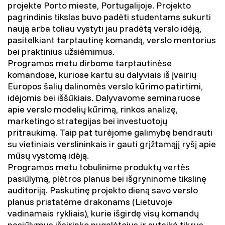
projekte Porto mieste, Portugalijoje. Projekto
pagrindinis tikslas buvo padėti studentams sukurti
naują arba toliau vystyti jau pradėtą verslo idėją,
pasitelkiant tarptautinę komandą, verslo mentorius
bei praktinius užsiėmimus.
Programos metu dirbome tarptautinėse
komandose, kuriose kartu su dalyviais iš įvairių
Europos šalių dalinomės verslo kūrimo patirtimi,
idėjomis bei iššūkiais. Dalyvavome seminaruose
apie verslo modelių kūrimą, rinkos analizę,
marketingo strategijas bei investuotojų
pritraukimą. Taip pat turėjome galimybę bendrauti
su vietiniais verslininkais ir gauti grįžtamąjį ryšį apie
mūsų vystomą idėją.
Programos metu tobulinime produktų vertės
pasiūlymą, plėtros planus bei išgryninome tikslinę
auditoriją. Paskutinę projekto dieną savo verslo
planus pristatėme drakonams (Lietuvoje
vadinamais rykliais), kurie išgirdę visų komandų
pasiūlymus išsirinko nugalėtojus ir suteikė tikrus