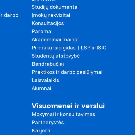
Studijų dokumentai
ir darbo
Įmokų rekvizitai
Konsultacijos
Parama
Akademiniai mainai
Pirmakursio gidas | LSP ir ISIC
Studentų atstovybė
Bendrabučiai
Praktikos ir darbo pasiūlymai
Laisvalaikis
Alumnai
Visuomenei ir verslui
Mokymai ir konsultavimas
Partnerystės
Karjera