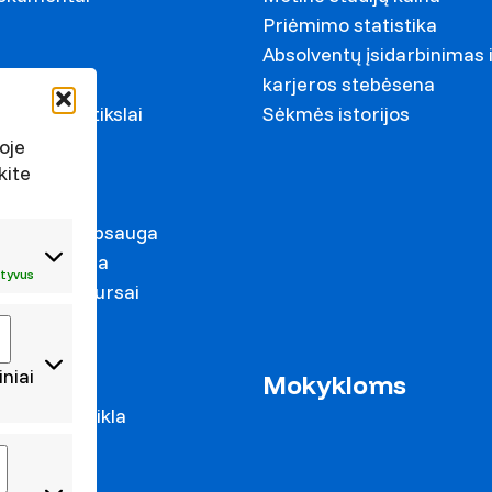
Priėmimo statistika
Absolventų įsidarbinimas 
ariai
karjeros stebėsena
ystymosi tikslai
Sėkmės istorijos
s
oje
kite
irkimai
duomenų apsauga
s prevencija
tyvus
mas ir konkursai
iniai
as
Mokykloms
 mokslo veikla
cijos