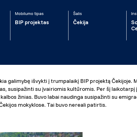
Mobilumo tipas
Šalis
Ins
BIP projektas
Čekija
So
Ce
ikia galimybę išvykti į trumpalaikį BIP projektą Čekijoje
ias, susipažinti su įvairiomis kultūromis. Per šį laikotarpį 
lbos žinias. Buvo labai naudinga susipažinti su emigrac
 Čekijos mokyklose. Tai buvo nereali patirtis.