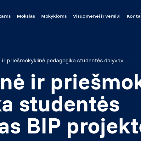
tams
Mokslas
Mokykloms
Visuomenei ir verslui
Konta
Ikimokyklinė ir priešmokyklinė pedagogika studentės dalyvavimas BIP projekte Čekijoje
nė ir priešmo
a studentės
s BIP projekt