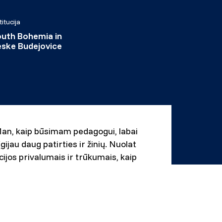
titucija
uth Bohemia in
ske Budejovice
. Man, kaip būsimam pedagogui, labai
įgijau daug patirties ir žinių. Nuolat
ijos privalumais ir trūkumais, kaip