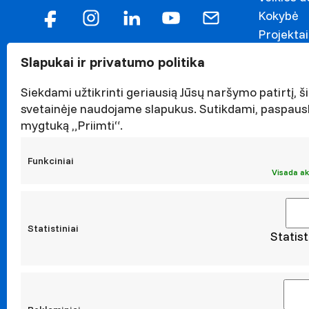
Kokybė
Projektai
Garbės n
Slapukai ir privatumo politika
Darnaus v
Naujieno
Siekdami užtikrinti geriausią Jūsų naršymo patirtį, ši
svetainėje naudojame slapukus. Sutikdami, paspaus
Renginiai
mygtuką „Priimti“.
Viešieji p
Asmens 
Funkciniai
Korupcijo
Visada ak
Atestavi
Statistiniai
Statist
Moksl
Taikomoji
Leidiniai
Konferen