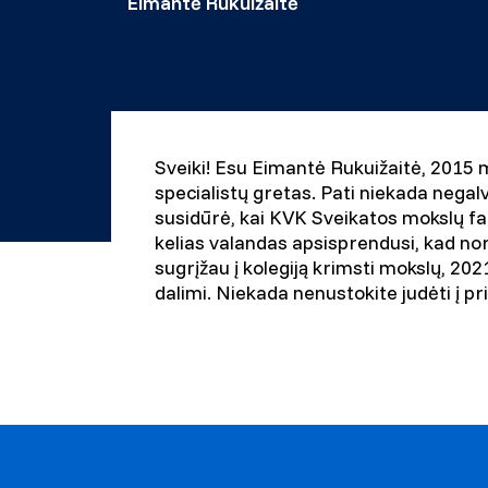
Eimantė Rukuižaitė
Sveiki! Esu Eimantė Rukuižaitė, 2015 m
specialistų gretas. Pati niekada negalvo
susidūrė, kai KVK Sveikatos mokslų fa
kelias valandas apsisprendusi, kad no
sugrįžau į kolegiją krimsti mokslų, 202
dalimi. Niekada nenustokite judėti į pr