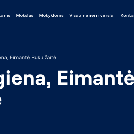
tams
Mokslas
Mokykloms
Visuomenei ir verslui
Konta
ena, Eimantė Rukuižaitė
giena, Eimant
ė