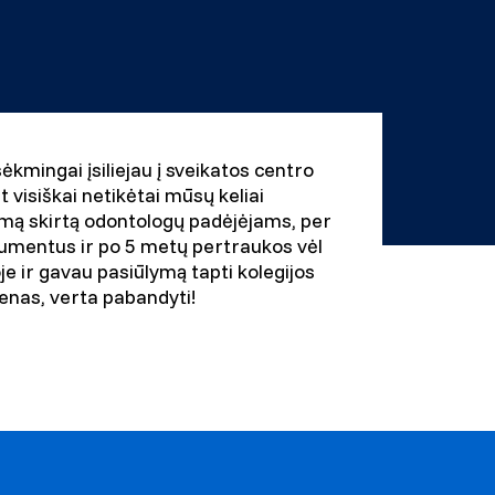
kmingai įsiliejau į sveikatos centro
t visiškai netikėtai mūsų keliai
amą skirtą odontologų padėjėjams, per
okumentus ir po 5 metų pertraukos vėl
je ir gavau pasiūlymą tapti kolegijos
vienas, verta pabandyti!