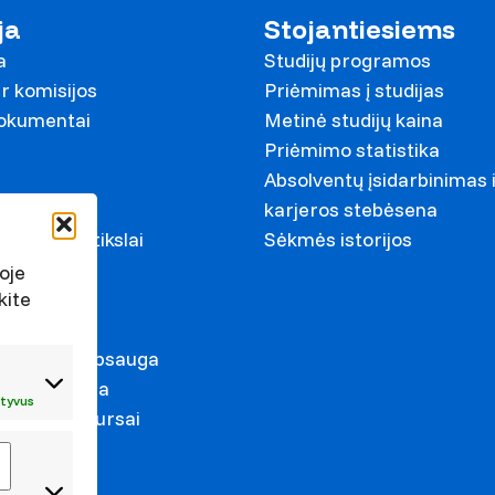
ja
Stojantiesiems
a
Studijų programos
r komisijos
Priėmimas į studijas
dokumentai
Metinė studijų kaina
Priėmimo statistika
Absolventų įsidarbinimas 
ariai
karjeros stebėsena
ystymosi tikslai
Sėkmės istorijos
s
oje
kite
irkimai
duomenų apsauga
s prevencija
tyvus
mas ir konkursai