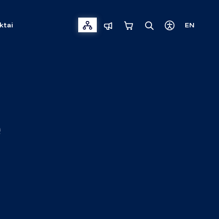
ktai
EN
ė