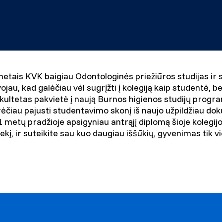
etais KVK baigiau Odontologinės priežiūros studijas ir sė
jau, kad galėčiau vėl sugrįžti į kolegiją kaip studentė, be
kultetas pakvietė į naują Burnos higienos studijų progr
rėčiau pajusti studentavimo skonį iš naujo užpildžiau d
1 metų pradžioje apsigyniau antrąjį diplomą šioje kolegijo
iekį, ir suteikite sau kuo daugiau iššūkių, gyvenimas tik 