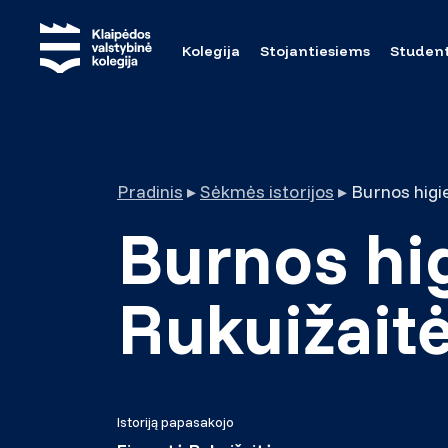
Kolegija
Stojantiesiems
Studen
Pradinis
▸
Sėkmės istorijos
▸
Burnos higi
Burnos hi
Rukuižait
Istoriją papasakojo