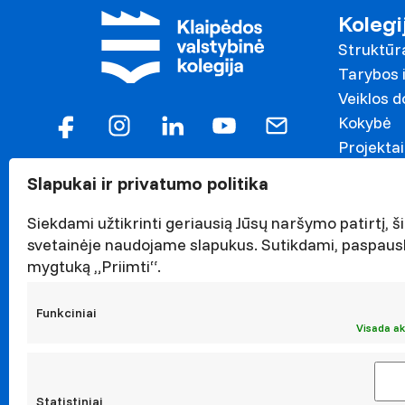
Kolegi
Struktūr
Tarybos i
Veiklos 
Kokybė
Projektai
Garbės n
Slapukai ir privatumo politika
Darnaus v
Naujieno
Siekdami užtikrinti geriausią Jūsų naršymo patirtį, ši
svetainėje naudojame slapukus. Sutikdami, paspaus
Renginiai
mygtuką „Priimti“.
Viešieji p
Asmens 
Funkciniai
Korupcijo
Visada ak
Atestavi
Statistiniai