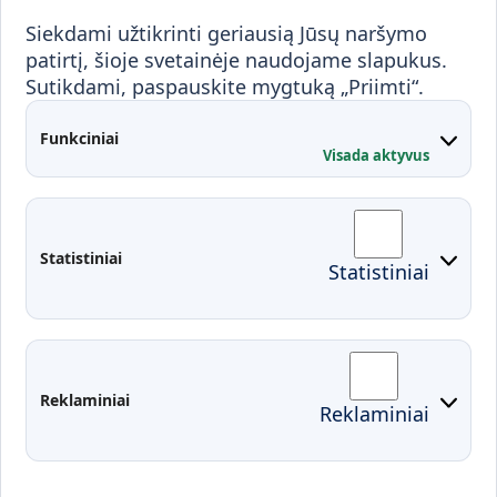
Visuomenei ir verslui
Siekdami užtikrinti geriausią Jūsų naršymo
Mokymai ir konsultavimas
Karjera
patirtį, šioje svetainėje naudojame slapukus.
Sutikdami, paspauskite mygtuką „Priimti“.
Partnerystės
Kontaktai
Funkciniai
Visada aktyvus
Administracija
Studentų atstovybė
Fakultetai
Rekvizitai
Statistiniai
Statistiniai
Prisijungimai
Moodle
El. paštas
EDINA
Pasirengimas ekstremaliai
Reklaminiai
Reklaminiai
situacijai