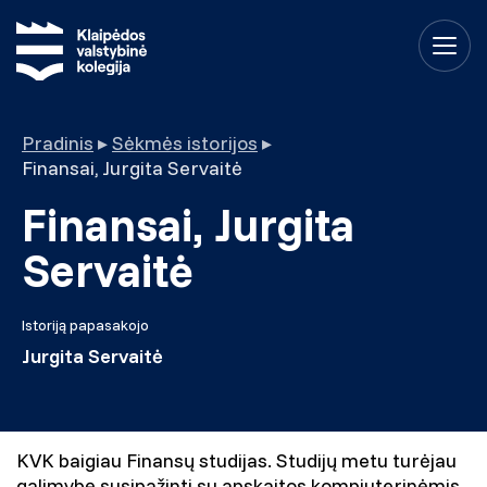
Pradinis
▸
Sėkmės istorijos
▸
Finansai, Jurgita Servaitė
Finansai, Jurgita
Servaitė
Istoriją papasakojo
Jurgita Servaitė
KVK baigiau Finansų studijas. Studijų metu turėjau
galimybę susipažinti su apskaitos kompiuterinėmis