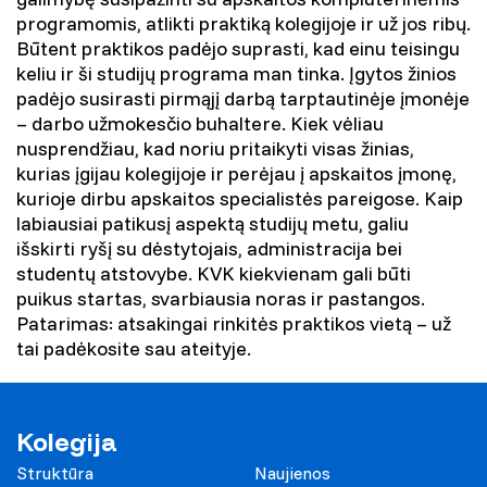
programomis, atlikti praktiką kolegijoje ir už jos ribų.
Būtent praktikos padėjo suprasti, kad einu teisingu
keliu ir ši studijų programa man tinka. Įgytos žinios
padėjo susirasti pirmąjį darbą tarptautinėje įmonėje
– darbo užmokesčio buhaltere. Kiek vėliau
nusprendžiau, kad noriu pritaikyti visas žinias,
kurias įgijau kolegijoje ir perėjau į apskaitos įmonę,
kurioje dirbu apskaitos specialistės pareigose. Kaip
labiausiai patikusį aspektą studijų metu, galiu
išskirti ryšį su dėstytojais, administracija bei
studentų atstovybe. KVK kiekvienam gali būti
puikus startas, svarbiausia noras ir pastangos.
Patarimas: atsakingai rinkitės praktikos vietą – už
tai padėkosite sau ateityje.
Kolegija
Struktūra
Naujienos