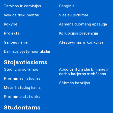
Tarybos ir komisijos
Renginiai
Veiklos dokumentai
Viešieji pirkimai
Kokybė
Asmens duomenų apsauga
Projektai
Korupcijos prevencija
Garbės nariai
Atestavimas ir konkursai
Darnaus vystymosi tikslai
Stojantiesiems
Studijų programos
Absolventų įsidarbinimas ir
darbo karjeros stebėsena
Priėmimas į studijas
Sėkmės istorijos
Metinė studijų kaina
Priėmimo statistika
Studentams