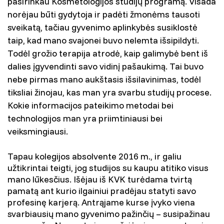
pasirinkau Kosmetologijos studijų programą. Visada
norėjau būti gydytoja ir padėti žmonėms tausoti
sveikatą, tačiau gyvenimo aplinkybės susiklostė
taip, kad mano svajonei buvo nelemta išsipildyti.
Todėl grožio terapija atrodė, kaip galimybė bent iš
dalies įgyvendinti savo vidinį pašaukimą. Tai buvo
nebe pirmas mano aukštasis išsilavinimas, todėl
tiksliai žinojau, kas man yra svarbu studijų procese.
Kokie informacijos pateikimo metodai bei
technologijos man yra priimtiniausi bei
veiksmingiausi.
Tapau kolegijos absolvente 2016 m., ir galiu
užtikrintai teigti, jog studijos su kaupu atitiko visus
mano lūkesčius. Išėjau iš KVK turėdama tvirtą
pamatą ant kurio ilgainiui pradėjau statyti savo
profesinę karjerą. Antrąjame kurse įvyko viena
svarbiausių mano gyvenimo pažinčių – susipažinau