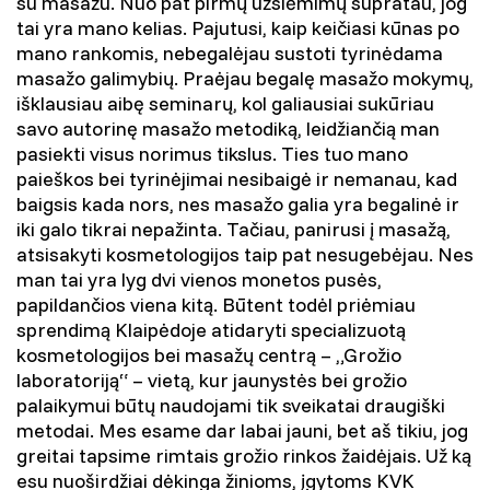
su masažu. Nuo pat pirmų užsiėmimų supratau, jog
tai yra mano kelias. Pajutusi, kaip keičiasi kūnas po
mano rankomis, nebegalėjau sustoti tyrinėdama
masažo galimybių. Praėjau begalę masažo mokymų,
išklausiau aibę seminarų, kol galiausiai sukūriau
savo autorinę masažo metodiką, leidžiančią man
pasiekti visus norimus tikslus. Ties tuo mano
paieškos bei tyrinėjimai nesibaigė ir nemanau, kad
baigsis kada nors, nes masažo galia yra begalinė ir
iki galo tikrai nepažinta. Tačiau, panirusi į masažą,
atsisakyti kosmetologijos taip pat nesugebėjau. Nes
man tai yra lyg dvi vienos monetos pusės,
papildančios viena kitą. Būtent todėl priėmiau
sprendimą Klaipėdoje atidaryti specializuotą
kosmetologijos bei masažų centrą – „Grožio
laboratoriją“ – vietą, kur jaunystės bei grožio
palaikymui būtų naudojami tik sveikatai draugiški
metodai. Mes esame dar labai jauni, bet aš tikiu, jog
greitai tapsime rimtais grožio rinkos žaidėjais. Už ką
esu nuoširdžiai dėkinga žinioms, įgytoms KVK