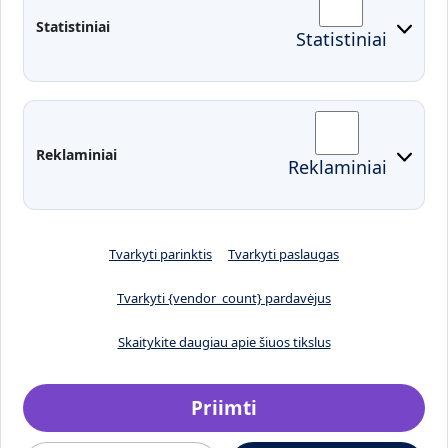
Statistiniai
Statistiniai
Prisijungimai
Moodle
El. paštas
EDINA
Pasirengimas ekstremaliai
Reklaminiai
Reklaminiai
situacijai
Tvarkyti parinktis
Tvarkyti paslaugas
Tvarkyti {vendor_count} pardavėjus
Skaitykite daugiau apie šiuos tikslus
Priimti
Sukurta