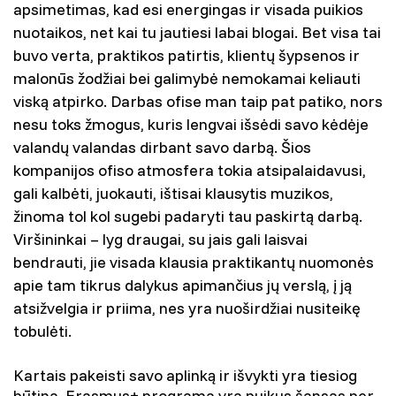
apsimetimas, kad esi energingas ir visada puikios
nuotaikos, net kai tu jautiesi labai blogai. Bet visa tai
buvo verta, praktikos patirtis, klientų šypsenos ir
malonūs žodžiai bei galimybė nemokamai keliauti
viską atpirko. Darbas ofise man taip pat patiko, nors
nesu toks žmogus, kuris lengvai išsėdi savo kėdėje
valandų valandas dirbant savo darbą. Šios
kompanijos ofiso atmosfera tokia atsipalaidavusi,
gali kalbėti, juokauti, ištisai klausytis muzikos,
žinoma tol kol sugebi padaryti tau paskirtą darbą.
Viršininkai – lyg draugai, su jais gali laisvai
bendrauti, jie visada klausia praktikantų nuomonės
apie tam tikrus dalykus apimančius jų verslą, į ją
atsižvelgia ir priima, nes yra nuoširdžiai nusiteikę
tobulėti.
Kartais pakeisti savo aplinką ir išvykti yra tiesiog
būtina, Erasmus+ programa yra puikus šansas per