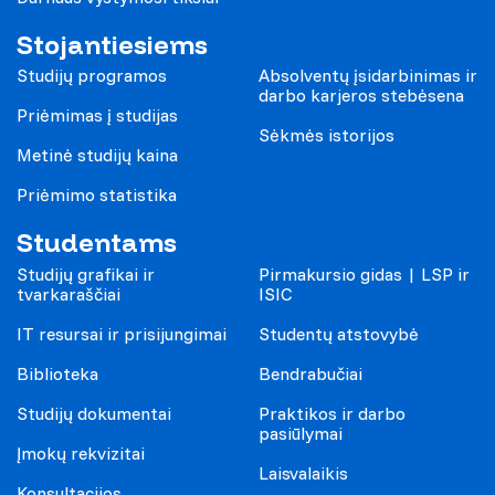
Stojantiesiems
Studijų programos
Absolventų įsidarbinimas ir
darbo karjeros stebėsena
Priėmimas į studijas
Sėkmės istorijos
Metinė studijų kaina
Priėmimo statistika
Studentams
Studijų grafikai ir
Pirmakursio gidas | LSP ir
tvarkaraščiai
ISIC
IT resursai ir prisijungimai
Studentų atstovybė
Biblioteka
Bendrabučiai
Studijų dokumentai
Praktikos ir darbo
pasiūlymai
Įmokų rekvizitai
Laisvalaikis
Konsultacijos