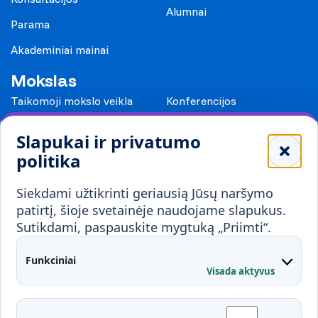
Alumnai
Parama
Akademiniai mainai
Mokslas
Taikomoji mokslo veikla
Konferencijos
Leidiniai
Slapukai ir privatumo
Mokykloms
politika
Visuomenei ir verslui
Siekdami užtikrinti geriausią Jūsų naršymo
Mokymai ir konsultavimas
Karjera
patirtį, šioje svetainėje naudojame slapukus.
Sutikdami, paspauskite mygtuką „Priimti“.
Partnerystės
Kontaktai
Funkciniai
Visada aktyvus
Administracija
Studentų atstovybė
Fakultetai
Rekvizitai