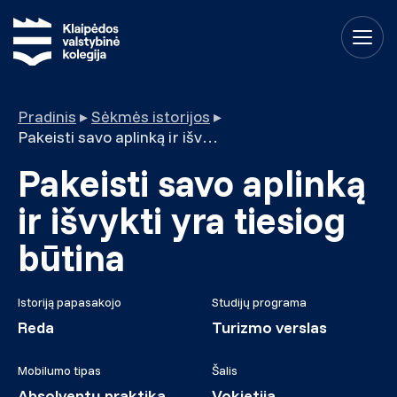
Pradinis
▸
Sėkmės istorijos
▸
Pakeisti savo aplinką ir išvykti yra tiesiog būtina
Pakeisti savo aplinką
ir išvykti yra tiesiog
būtina
Istoriją papasakojo
Studijų programa
Reda
Turizmo verslas
Mobilumo tipas
Šalis
Absolventų praktika
Vokietija