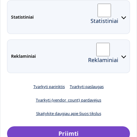
Fakultetai
Rekvizitai
Statistiniai
Statistiniai
Prisijungimai
Moodle
El. paštas
EDINA
Pasirengimas ekstremaliai
Reklaminiai
Reklaminiai
situacijai
Tvarkyti parinktis
Tvarkyti paslaugas
Tvarkyti {vendor_count} pardavėjus
Skaitykite daugiau apie šiuos tikslus
Priimti