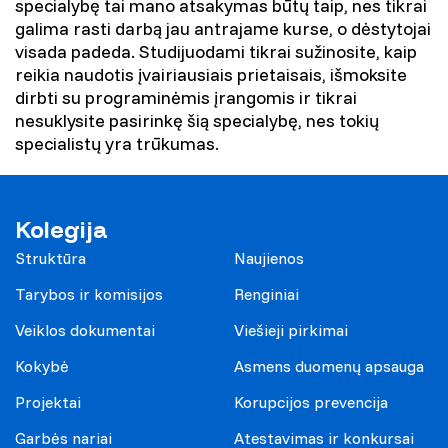
specialybę tai mano atsakymas būtų taip, nes tikrai
galima rasti darbą jau antrajame kurse, o dėstytojai
visada padeda. Studijuodami tikrai sužinosite, kaip
reikia naudotis įvairiausiais prietaisais, išmoksite
dirbti su programinėmis įrangomis ir tikrai
nesuklysite pasirinkę šią specialybę, nes tokių
specialistų yra trūkumas.
Kolegija
Struktūra
Naujienos
Tarybos ir komisijos
Renginiai
Veiklos dokumentai
Viešieji pirkimai
Kokybė
Asmens duomenų apsauga
Projektai
Korupcijos prevencija
Garbės nariai
Atestavimas ir konkursai