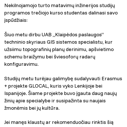
Nekilnojamojo turto matavimų inžinerijos studijų
programos trečiojo kurso studentas dalinasi savo
įspūdžiais:
Šiuo metu dirbu UAB „Klaipėdos paslaugos”
techninio skyriaus GIS sistemos specialistu, kur
užsiimu topografinių planų derinimu, apšvietimo
schemu braižymu bei šviesoforų radarų
konfiguravimu.
Studijų metu turėjau galimybę sudalyvauti Erasmus
+ projekte GLOCAL, kuris vyko Lenkijoje bei
Ispanijoje. Šiame projekte buvo įgauta daug naujų
žinių apie specialybe ir susipažinta su naujais
žmonėmis bei jų kultūra.
Jei manęs klaustų ar rekomenduočiau rinktis šią