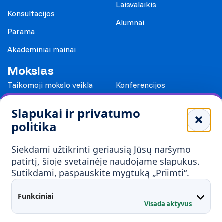
Laisvalaikis
Konsultacijos
Alumnai
Parama
Akademiniai mainai
Mokslas
Taikomoji mokslo veikla
Konferencijos
Leidiniai
Slapukai ir privatumo
Mokykloms
politika
Visuomenei ir verslui
Siekdami užtikrinti geriausią Jūsų naršymo
Mokymai ir konsultavimas
Karjera
patirtį, šioje svetainėje naudojame slapukus.
Sutikdami, paspauskite mygtuką „Priimti“.
Partnerystės
Kontaktai
Funkciniai
Visada aktyvus
Administracija
Studentų atstovybė