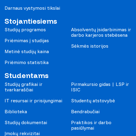
Darnaus vystymosi tikslai
Stojantiesiems
Studijų programos
Absolventų įsidarbinimas ir
darbo karjeros stebėsena
Priėmimas į studijas
Sėkmės istorijos
Metinė studijų kaina
Priėmimo statistika
Studentams
Studijų grafikai ir
Pirmakursio gidas | LSP ir
tvarkaraščiai
ISIC
IT resursai ir prisijungimai
Studentų atstovybė
Biblioteka
Bendrabučiai
Studijų dokumentai
Praktikos ir darbo
pasiūlymai
Įmokų rekvizitai