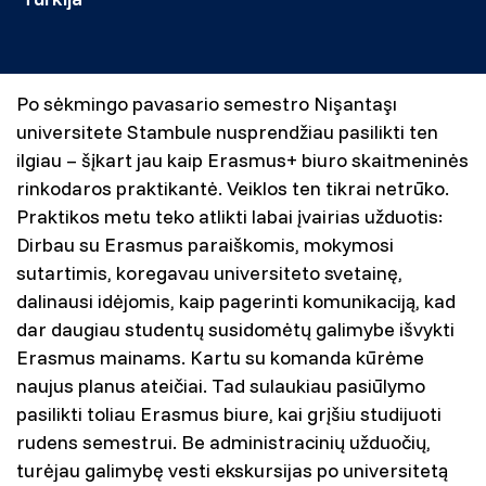
Po sėkmingo pavasario semestro Nişantaşı
universitete Stambule nusprendžiau pasilikti ten
ilgiau – šįkart jau kaip Erasmus+ biuro skaitmeninės
rinkodaros praktikantė. Veiklos ten tikrai netrūko.
Praktikos metu teko atlikti labai įvairias užduotis:
Dirbau su Erasmus paraiškomis, mokymosi
sutartimis, koregavau universiteto svetainę,
dalinausi idėjomis, kaip pagerinti komunikaciją, kad
dar daugiau studentų susidomėtų galimybe išvykti
Erasmus mainams. Kartu su komanda kūrėme
naujus planus ateičiai. Tad sulaukiau pasiūlymo
pasilikti toliau Erasmus biure, kai grįšiu studijuoti
rudens semestrui. Be administracinių užduočių,
turėjau galimybę vesti ekskursijas po universitetą