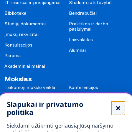
IT resursai ir prisijungimai
Studentų atstovybė
Biblioteka
Bendrabučiai
Studijų dokumentai
Praktikos ir darbo
pasiūlymai
Įmokų rekvizitai
Laisvalaikis
Konsultacijos
Alumnai
Parama
Akademiniai mainai
Mokslas
Taikomoji mokslo veikla
Konferencijos
Leidiniai
Slapukai ir privatumo
Mokykloms
politika
Visuomenei ir verslui
Siekdami užtikrinti geriausią Jūsų naršymo
Mokymai ir konsultavimas
Karjera