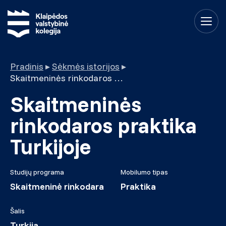
Pradinis
▸
Sėkmės istorijos
▸
Skaitmeninės rinkodaros praktika Turkijoje
Skaitmeninės
rinkodaros praktika
Turkijoje
Studijų programa
Mobilumo tipas
Skaitmeninė rinkodara
Praktika
Šalis
Turkija