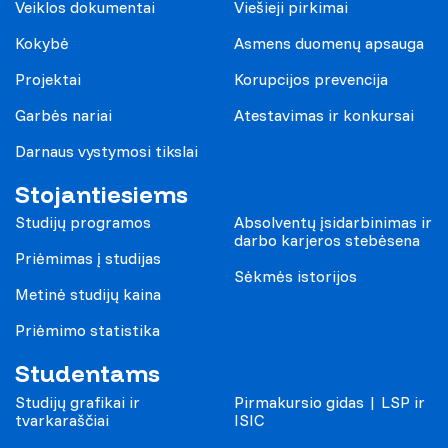
Veiklos dokumentai
Viešieji pirkimai
Kokybė
Asmens duomenų apsauga
Projektai
Korupcijos prevencija
Garbės nariai
Atestavimas ir konkursai
Darnaus vystymosi tikslai
Stojantiesiems
Studijų programos
Absolventų įsidarbinimas ir
darbo karjeros stebėsena
Priėmimas į studijas
Sėkmės istorijos
Metinė studijų kaina
Priėmimo statistika
Studentams
Studijų grafikai ir
Pirmakursio gidas | LSP ir
tvarkaraščiai
ISIC