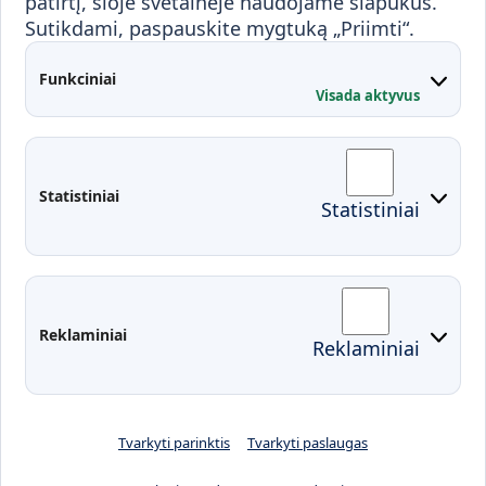
patirtį, šioje svetainėje naudojame slapukus.
Sutikdami, paspauskite mygtuką „Priimti“.
Partnerystės
Kontaktai
Funkciniai
Visada aktyvus
Administracija
Studentų atstovybė
Fakultetai
Rekvizitai
Statistiniai
Statistiniai
Prisijungimai
Moodle
El. paštas
EDINA
Pasirengimas ekstremaliai
Reklaminiai
Reklaminiai
situacijai
Tvarkyti parinktis
Tvarkyti paslaugas