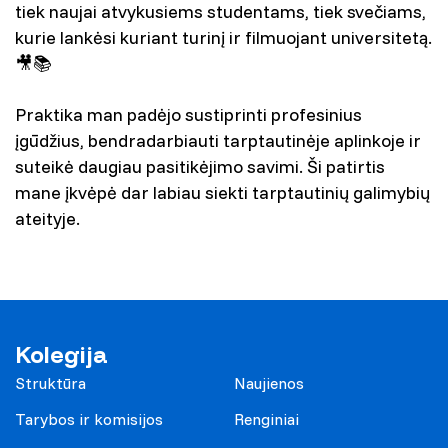
tiek naujai atvykusiems studentams, tiek svečiams,
kurie lankėsi kuriant turinį ir filmuojant universitetą.
🎥📚
Praktika man padėjo sustiprinti profesinius
įgūdžius, bendradarbiauti tarptautinėje aplinkoje ir
suteikė daugiau pasitikėjimo savimi. Ši patirtis
mane įkvėpė dar labiau siekti tarptautinių galimybių
ateityje.
Kolegija
Struktūra
Naujienos
Tarybos ir komisijos
Renginiai