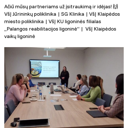
Ačiū mūsų partneriams už įsitraukimą ir idėjas! 🙌
VšĮ Jūrininkų poliklinika | SG Klinika | VšĮ Klaipėdos
miesto poliklinika | VšĮ KU ligoninės filialas
„Palangos reabilitacijos ligoninė“ |
VšĮ Klaipėdos
vaikų ligoninė