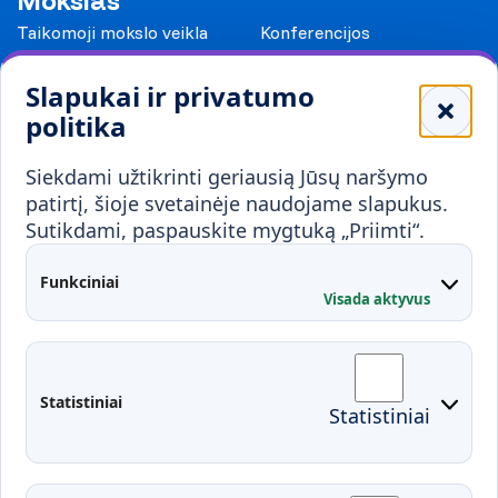
Mokslas
Taikomoji mokslo veikla
Konferencijos
Leidiniai
Slapukai ir privatumo
Mokykloms
politika
Visuomenei ir verslui
Siekdami užtikrinti geriausią Jūsų naršymo
Mokymai ir konsultavimas
Karjera
patirtį, šioje svetainėje naudojame slapukus.
Sutikdami, paspauskite mygtuką „Priimti“.
Partnerystės
Kontaktai
Funkciniai
Visada aktyvus
Administracija
Studentų atstovybė
Fakultetai
Rekvizitai
Statistiniai
Statistiniai
Prisijungimai
Moodle
El. paštas
EDINA