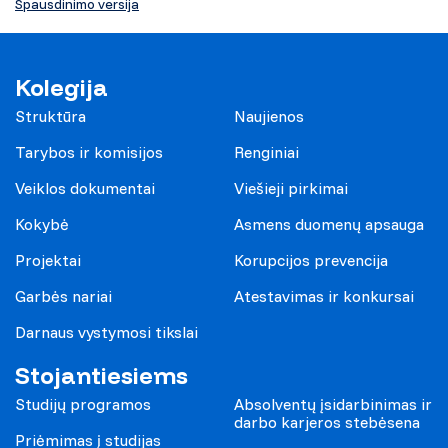
Spausdinimo versija
Kolegija
Struktūra
Naujienos
Tarybos ir komisijos
Renginiai
Veiklos dokumentai
Viešieji pirkimai
Kokybė
Asmens duomenų apsauga
Projektai
Korupcijos prevencija
Garbės nariai
Atestavimas ir konkursai
Darnaus vystymosi tikslai
Stojantiesiems
Studijų programos
Absolventų įsidarbinimas ir
darbo karjeros stebėsena
Priėmimas į studijas