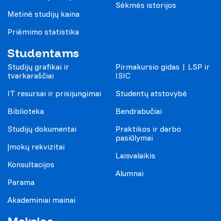
Sėkmės istorijos
Metinė studijų kaina
Priėmimo statistika
Studentams
Studijų grafikai ir
Pirmakursio gidas | LSP ir
tvarkaraščiai
ISIC
IT resursai ir prisijungimai
Studentų atstovybė
Biblioteka
Bendrabučiai
Studijų dokumentai
Praktikos ir darbo
pasiūlymai
Įmokų rekvizitai
Laisvalaikis
Konsultacijos
Alumnai
Parama
Akademiniai mainai