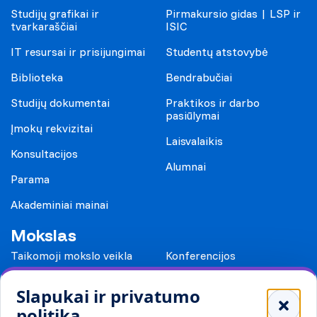
Studijų grafikai ir
Pirmakursio gidas | LSP ir
tvarkaraščiai
ISIC
IT resursai ir prisijungimai
Studentų atstovybė
Biblioteka
Bendrabučiai
Studijų dokumentai
Praktikos ir darbo
pasiūlymai
Įmokų rekvizitai
Laisvalaikis
Konsultacijos
Alumnai
Parama
Akademiniai mainai
Mokslas
Taikomoji mokslo veikla
Konferencijos
Leidiniai
Slapukai ir privatumo
Mokykloms
politika