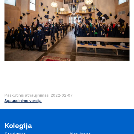
Paskutinis atnaujinimas: 2022-02-07
Spausdinimo versija
Kolegija
Struktūra
Naujienos