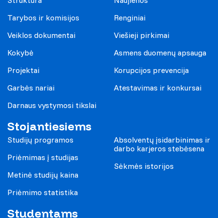
Tarybos ir komisijos
Renginiai
Veiklos dokumentai
Viešieji pirkimai
Kokybė
Asmens duomenų apsauga
Projektai
Korupcijos prevencija
Garbės nariai
Atestavimas ir konkursai
Darnaus vystymosi tikslai
Stojantiesiems
Studijų programos
Absolventų įsidarbinimas ir
darbo karjeros stebėsena
Priėmimas į studijas
Sėkmės istorijos
Metinė studijų kaina
Priėmimo statistika
Studentams