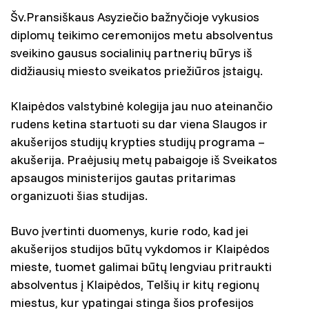
Šv.Pransiškaus Asyziečio bažnyčioje vykusios
diplomų teikimo ceremonijos metu absolventus
sveikino gausus socialinių partnerių būrys iš
didžiausių miesto sveikatos priežiūros įstaigų.
Klaipėdos valstybinė kolegija jau nuo ateinančio
rudens ketina startuoti su dar viena Slaugos ir
akušerijos studijų krypties studijų programa –
akušerija. Praėjusių metų pabaigoje iš Sveikatos
apsaugos ministerijos gautas pritarimas
organizuoti šias studijas.
Buvo įvertinti duomenys, kurie rodo, kad jei
akušerijos studijos būtų vykdomos ir Klaipėdos
mieste, tuomet galimai būtų lengviau pritraukti
absolventus į Klaipėdos, Telšių ir kitų regionų
miestus, kur ypatingai stinga šios profesijos