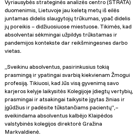
Vyriausybės strateginės analizės centro (STRATA)
duomenimis, Lietuvoje jau keletą metų iš eilės
juntamas didelis slaugytojų trūkumas, ypač didelis
jų poreikis – didžiuosiuose miestuose. Tikimės, kad
absolventai sėkmingai užpildys trūkstamas ir
pandemijos kontekste dar reikšmingesnes darbo
vietas.
„Sveikinu absolventus, pasirinkusius tokią
prasmingą ir ypatingai svarbią kiekvienam Žmogui
profesiją. Tikiuosi, kad Jūs visą gyvenimą savo
karjeros kelyje laikysitės Kolegijoje įdiegtų vertybių,
prasmingai ir atsakingai taikysite įgytas žinias ir
įgūdžius ir padėsite tūkstančiams pacientų”,–
sveikindama absolventus kalbėjo Klaipėdos
valstybinės kolegijos direktorė Gražina
Markvaldienė.