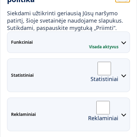
Visuomenei ir verslui
Siekdami užtikrinti geriausią Jūsų naršymo
Mokymai ir konsultavimas
Karjera
patirtį, šioje svetainėje naudojame slapukus.
Sutikdami, paspauskite mygtuką „Priimti“.
Partnerystės
Kontaktai
Funkciniai
Visada aktyvus
Administracija
Studentų atstovybė
Fakultetai
Rekvizitai
Statistiniai
Statistiniai
Prisijungimai
Moodle
El. paštas
EDINA
Pasirengimas ekstremaliai
Reklaminiai
Reklaminiai
situacijai