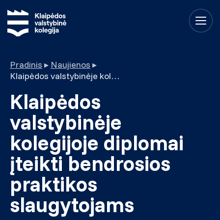
Pradinis
▸
Naujienos
▸
Klaipėdos valstybinėje kolegijoje diplomai įteikti bendrosios praktikos slaugytojams
Klaipėdos
valstybinėje
kolegijoje diplomai
įteikti bendrosios
praktikos
slaugytojams