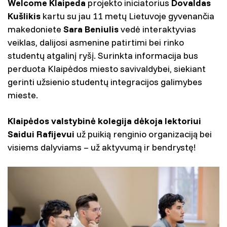
Welcome Klaipeda
projekto iniciatorius
Dovaldas
Kušlikis
kartu su jau 11 metų Lietuvoje gyvenančia
makedoniete
Sara Beniulis
vedė interaktyvias
veiklas, dalijosi asmenine patirtimi bei rinko
studentų atgalinį ryšį. Surinkta informacija bus
perduota Klaipėdos miesto savivaldybei, siekiant
gerinti užsienio studentų integracijos galimybes
mieste.
Klaipėdos valstybinė kolegija dėkoja lektoriui
Saidui Rafijevui
už puikią renginio organizaciją bei
visiems dalyviams – už aktyvumą ir bendrystę!