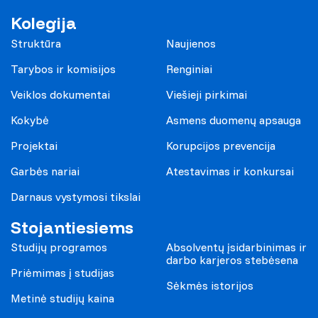
Kolegija
Struktūra
Naujienos
Tarybos ir komisijos
Renginiai
Veiklos dokumentai
Viešieji pirkimai
Kokybė
Asmens duomenų apsauga
Projektai
Korupcijos prevencija
Garbės nariai
Atestavimas ir konkursai
Darnaus vystymosi tikslai
Stojantiesiems
Studijų programos
Absolventų įsidarbinimas ir
darbo karjeros stebėsena
Priėmimas į studijas
Sėkmės istorijos
Metinė studijų kaina