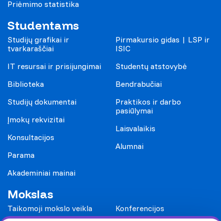
Priėmimo statistika
Studentams
Studijų grafikai ir
Pirmakursio gidas | LSP ir
tvarkaraščiai
ISIC
IT resursai ir prisijungimai
Studentų atstovybė
Biblioteka
Bendrabučiai
Studijų dokumentai
Praktikos ir darbo
pasiūlymai
Įmokų rekvizitai
Laisvalaikis
Konsultacijos
Alumnai
Parama
Akademiniai mainai
Mokslas
Taikomoji mokslo veikla
Konferencijos