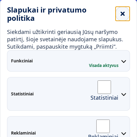
Leidiniai
Slapukai ir privatumo
Mokykloms
politika
Visuomenei ir verslui
Siekdami užtikrinti geriausią Jūsų naršymo
Mokymai ir konsultavimas
Karjera
patirtį, šioje svetainėje naudojame slapukus.
Sutikdami, paspauskite mygtuką „Priimti“.
Partnerystės
Kontaktai
Funkciniai
Visada aktyvus
Administracija
Studentų atstovybė
Fakultetai
Rekvizitai
Statistiniai
Statistiniai
Prisijungimai
Moodle
El. paštas
EDINA
Pasirengimas ekstremaliai
Reklaminiai
Reklaminiai