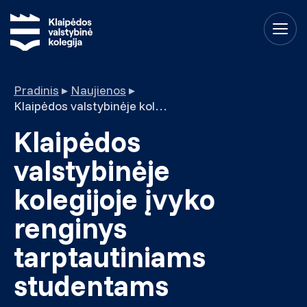
Pradinis
▸
Naujienos
▸
Klaipėdos valstybinėje kolegijoje įvyko renginys tarptautiniams studentams
Klaipėdos
valstybinėje
kolegijoje įvyko
renginys
tarptautiniams
studentams