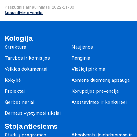
Paskutinis atnaujinimas: 2022-11-30
Spausdinimo versija
Kolegija
Struktūra
Naujienos
Tarybos ir komisijos
Renginiai
Veiklos dokumentai
Viešieji pirkimai
Kokybė
Asmens duomenų apsauga
Projektai
Korupcijos prevencija
Garbės nariai
Atestavimas ir konkursai
Darnaus vystymosi tikslai
Stojantiesiems
Studijų programos
Absolventų įsidarbinimas ir