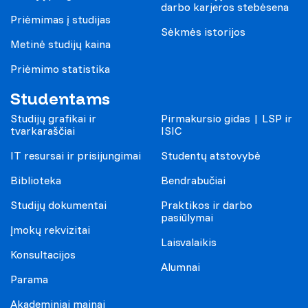
darbo karjeros stebėsena
Priėmimas į studijas
Sėkmės istorijos
Metinė studijų kaina
Priėmimo statistika
Studentams
Studijų grafikai ir
Pirmakursio gidas | LSP ir
tvarkaraščiai
ISIC
IT resursai ir prisijungimai
Studentų atstovybė
Biblioteka
Bendrabučiai
Studijų dokumentai
Praktikos ir darbo
pasiūlymai
Įmokų rekvizitai
Laisvalaikis
Konsultacijos
Alumnai
Parama
Akademiniai mainai