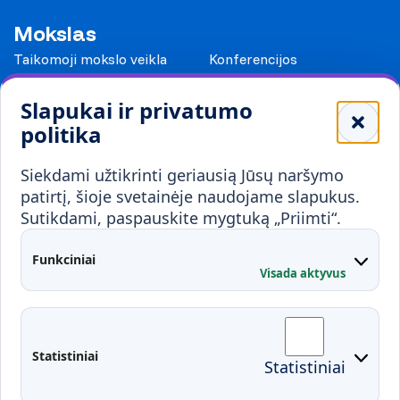
Mokslas
Taikomoji mokslo veikla
Konferencijos
Leidiniai
Slapukai ir privatumo
Mokykloms
politika
Visuomenei ir verslui
Siekdami užtikrinti geriausią Jūsų naršymo
Mokymai ir konsultavimas
Karjera
patirtį, šioje svetainėje naudojame slapukus.
Sutikdami, paspauskite mygtuką „Priimti“.
Partnerystės
Kontaktai
Funkciniai
Visada aktyvus
Administracija
Studentų atstovybė
Fakultetai
Rekvizitai
Statistiniai
Statistiniai
Prisijungimai
Moodle
El. paštas