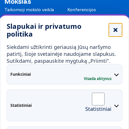
Mokslas
Taikomoji mokslo veikla
Konferencijos
Leidiniai
Slapukai ir privatumo
Mokykloms
politika
Visuomenei ir verslui
Siekdami užtikrinti geriausią Jūsų naršymo
Mokymai ir konsultavimas
Karjera
patirtį, šioje svetainėje naudojame slapukus.
Sutikdami, paspauskite mygtuką „Priimti“.
Partnerystės
Kontaktai
Funkciniai
Visada aktyvus
Administracija
Studentų atstovybė
Fakultetai
Rekvizitai
Statistiniai
Statistiniai
Prisijungimai
Moodle
El. paštas