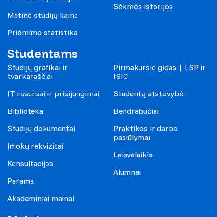
Sėkmės istorijos
Metinė studijų kaina
Priėmimo statistika
Studentams
Studijų grafikai ir
Pirmakursio gidas | LSP ir
tvarkaraščiai
ISIC
IT resursai ir prisijungimai
Studentų atstovybė
Biblioteka
Bendrabučiai
Studijų dokumentai
Praktikos ir darbo
pasiūlymai
Įmokų rekvizitai
Laisvalaikis
Konsultacijos
Alumnai
Parama
Akademiniai mainai