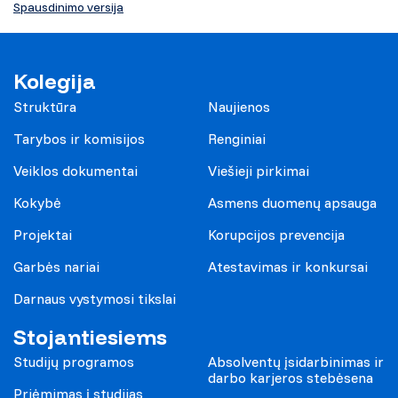
Spausdinimo versija
Kolegija
Struktūra
Naujienos
Tarybos ir komisijos
Renginiai
Veiklos dokumentai
Viešieji pirkimai
Kokybė
Asmens duomenų apsauga
Projektai
Korupcijos prevencija
Garbės nariai
Atestavimas ir konkursai
Darnaus vystymosi tikslai
Stojantiesiems
Studijų programos
Absolventų įsidarbinimas ir
darbo karjeros stebėsena
Priėmimas į studijas