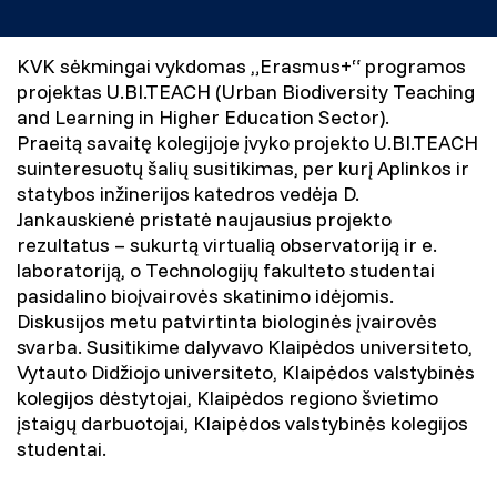
KVK sėkmingai vykdomas „Erasmus+“ programos
projektas U.BI.TEACH (Urban Biodiversity Teaching
and Learning in Higher Education Sector).
Praeitą savaitę kolegijoje įvyko projekto U.BI.TEACH
suinteresuotų šalių susitikimas, per kurį Aplinkos ir
statybos inžinerijos katedros vedėja D.
Jankauskienė pristatė naujausius projekto
rezultatus – sukurtą virtualią observatoriją ir e.
laboratoriją, o Technologijų fakulteto studentai
pasidalino bioįvairovės skatinimo idėjomis.
Diskusijos metu patvirtinta biologinės įvairovės
svarba. Susitikime dalyvavo Klaipėdos universiteto,
Vytauto Didžiojo universiteto, Klaipėdos valstybinės
kolegijos dėstytojai, Klaipėdos regiono švietimo
įstaigų darbuotojai, Klaipėdos valstybinės kolegijos
studentai.