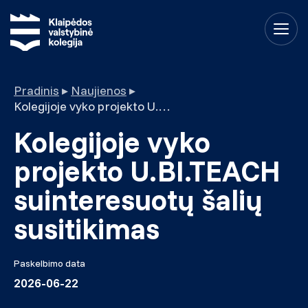
Pradinis
▸
Naujienos
▸
Kolegijoje vyko projekto U.BI.TEACH suinteresuotų šalių susitikimas
Kolegijoje vyko
projekto U.BI.TEACH
suinteresuotų šalių
susitikimas
Paskelbimo data
2026-06-22