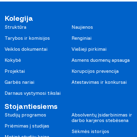
Kolegija
Struktūra
Naujienos
Tarybos ir komisijos
Renginiai
Veiklos dokumentai
Viešieji pirkimai
Kokybė
Asmens duomenų apsauga
Projektai
Korupcijos prevencija
Garbės nariai
Atestavimas ir konkursai
Darnaus vystymosi tikslai
Stojantiesiems
Studijų programos
Absolventų įsidarbinimas ir
darbo karjeros stebėsena
Priėmimas į studijas
Sėkmės istorijos
Metinė studijų kaina