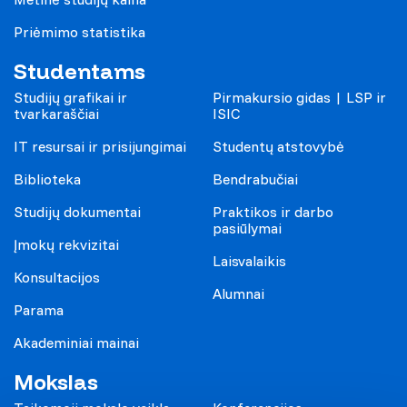
Priėmimo statistika
Studentams
Studijų grafikai ir
Pirmakursio gidas | LSP ir
tvarkaraščiai
ISIC
IT resursai ir prisijungimai
Studentų atstovybė
Biblioteka
Bendrabučiai
Studijų dokumentai
Praktikos ir darbo
pasiūlymai
Įmokų rekvizitai
Laisvalaikis
Konsultacijos
Alumnai
Parama
Akademiniai mainai
Mokslas