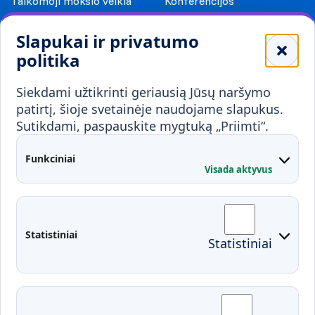
Taikomoji mokslo veikla
Konferencijos
Leidiniai
Slapukai ir privatumo
Mokykloms
politika
Visuomenei ir verslui
Siekdami užtikrinti geriausią Jūsų naršymo
Mokymai ir konsultavimas
Karjera
patirtį, šioje svetainėje naudojame slapukus.
Sutikdami, paspauskite mygtuką „Priimti“.
Partnerystės
Kontaktai
Funkciniai
Visada aktyvus
Administracija
Studentų atstovybė
Fakultetai
Rekvizitai
Statistiniai
Statistiniai
Prisijungimai
Moodle
El. paštas
EDINA