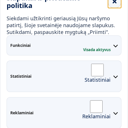
Mokykloms
politika
Visuomenei ir verslui
Siekdami užtikrinti geriausią Jūsų naršymo
Mokymai ir konsultavimas
Karjera
patirtį, šioje svetainėje naudojame slapukus.
Sutikdami, paspauskite mygtuką „Priimti“.
Partnerystės
Kontaktai
Funkciniai
Visada aktyvus
Administracija
Studentų atstovybė
Fakultetai
Rekvizitai
Statistiniai
Statistiniai
Prisijungimai
Moodle
El. paštas
EDINA
Pasirengimas ekstremaliai
Reklaminiai
Reklaminiai
situacijai