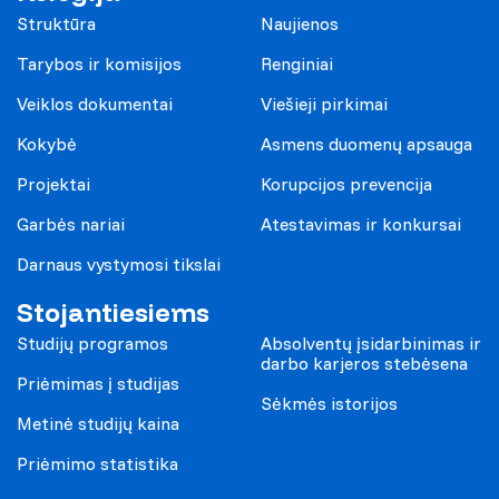
Struktūra
Naujienos
Tarybos ir komisijos
Renginiai
Veiklos dokumentai
Viešieji pirkimai
Kokybė
Asmens duomenų apsauga
Projektai
Korupcijos prevencija
Garbės nariai
Atestavimas ir konkursai
Darnaus vystymosi tikslai
Stojantiesiems
Studijų programos
Absolventų įsidarbinimas ir
darbo karjeros stebėsena
Priėmimas į studijas
Sėkmės istorijos
Metinė studijų kaina
Priėmimo statistika