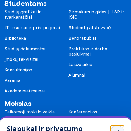
Studentams
Studijų grafikai ir
Pirmakursio gidas | LSP ir
tvarkaraščiai
ISIC
IT resursai ir prisijungimai
Studentų atstovybė
Biblioteka
Bendrabučiai
Studijų dokumentai
Praktikos ir darbo
pasiūlymai
Įmokų rekvizitai
Laisvalaikis
Konsultacijos
Alumnai
Parama
Akademiniai mainai
Mokslas
Taikomoji mokslo veikla
Konferencijos
Leidiniai
Slapukai ir privatumo