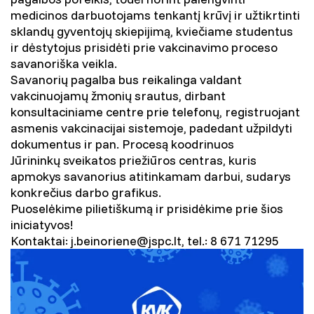
medicinos darbuotojams tenkantį krūvį ir užtikrtinti
sklandų gyventojų skiepijimą, kviečiame studentus
ir dėstytojus prisidėti prie vakcinavimo proceso
savanoriška veikla.
Savanorių pagalba bus reikalinga valdant
vakcinuojamų žmonių srautus, dirbant
konsultaciniame centre prie telefonų, registruojant
asmenis vakcinacijai sistemoje, padedant užpildyti
dokumentus ir pan. Procesą koodrinuos
Jūrininkų sveikatos priežiūros centras, kuris
apmokys savanorius atitinkamam darbui, sudarys
konkrečius darbo grafikus.
Puoselėkime pilietiškumą ir prisidėkime prie šios
iniciatyvos!
Kontaktai: j.beinoriene@jspc.lt, tel.: 8 671 71295