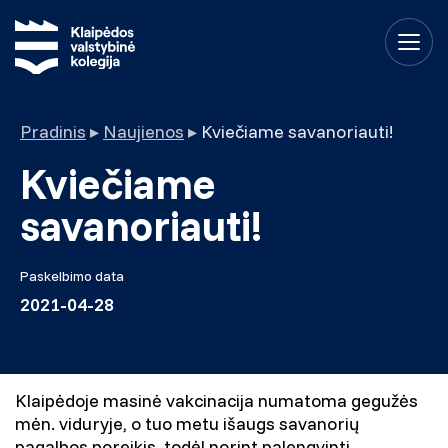
Pradinis
▸
Naujienos
▸
Kviečiame savanoriauti!
Kviečiame
savanoriauti!
Paskelbimo data
2021-04-28
Klaipėdoje masinė vakcinacija numatoma gegužės
mėn. viduryje, o tuo metu išaugs savanorių
pagalbos poreikis, todėl norint palengvinti