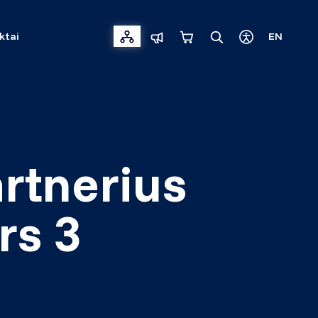
ktai
EN
artnerius
rs 3