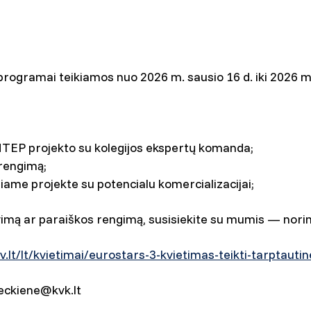
rogramai teikiamos nuo 2026 m. sausio 16 d. iki 2026 m. k
 MTEP projekto su kolegijos ekspertų komanda;
 rengimą;
ame projekte su potencialu komercializacijai;
vimą ar paraiškos rengimą, susisiekite su mumis — norime
rv.lt/lt/kvietimai/eurostars-3-kvietimas-teikti-tarptaut
neckiene@kvk.lt