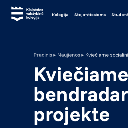
Kolegija
Stojantiesiems
Studen
Pradinis
▸
Naujienos
▸
Kviečiame 
bendradar
projekte