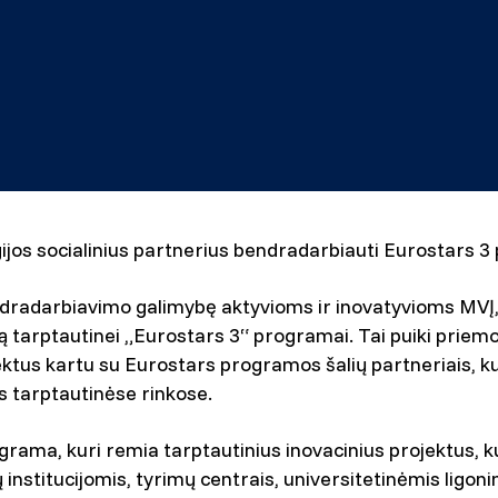
ijos socialinius partnerius bendradarbiauti Eurostars 3
endradarbiavimo galimybę aktyvioms ir inovatyvioms MVĮ,
ką tarptautinei „Eurostars 3“ programai. Tai puiki priem
tus kartu su Eurostars programos šalių partneriais, ku
os tarptautinėse rinkose.
rama, kuri remia tarptautinius inovacinius projektus, ku
institucijomis, tyrimų centrais, universitetinėmis ligonin