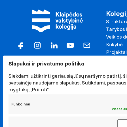
Kolegi
Struktūr
Tarybos i
Veiklos 
Kokybė
Projektai
Garbės n
Slapukai ir privatumo politika
Darnaus v
Naujieno
Siekdami užtikrinti geriausią Jūsų naršymo patirtį, ši
svetainėje naudojame slapukus. Sutikdami, paspaus
Renginiai
mygtuką „Priimti“.
Viešieji p
Asmens 
Funkciniai
Korupcijo
Visada ak
Atestavi