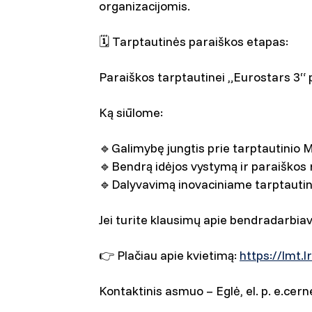
organizacijomis.
🗓️
Tarptautinės paraiškos etapas:
Paraiškos tarptautinei „Eurostars 3“ p
Ką siūlome:
🔹
Galimybę jungtis prie tarptautinio
🔹
Bendrą idėjos vystymą ir paraiškos
🔹
Dalyvavimą inovaciniame tarptautini
Jei turite klausimų apie bendradarbia
👉
Plačiau apie kvietimą:
https://lmt.l
Kontaktinis asmuo – Eglė, el. p. e.cer