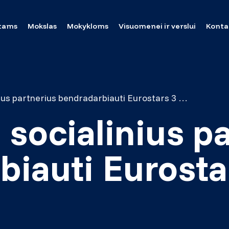
tams
Mokslas
Mokykloms
Visuomenei ir verslui
Konta
Kviečiame socialinius partnerius bendradarbiauti Eurostars 3 projekte
socialinius p
biauti Eurosta