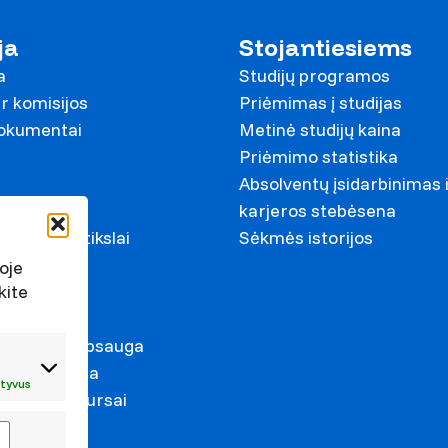
ja
Stojantiesiems
a
Studijų programos
r komisijos
Priėmimas į studijas
dokumentai
Metinė studijų kaina
Priėmimo statistika
Absolventų įsidarbinimas 
ariai
karjeros stebėsena
ystymosi tikslai
Sėkmės istorijos
s
oje
kite
irkimai
duomenų apsauga
s prevencija
tyvus
mas ir konkursai