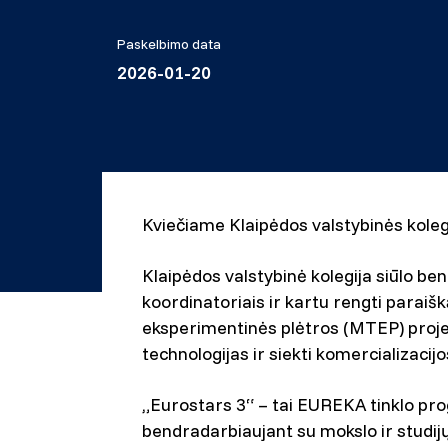
Paskelbimo data
2026-01-20
Kviečiame Klaipėdos valstybinės koleg
Klaipėdos valstybinė kolegija siūlo b
koordinatoriais ir kartu rengti paraiš
eksperimentinės plėtros (MTEP) projek
technologijas ir siekti komercializacij
„Eurostars 3“ – tai EUREKA tinklo prog
bendradarbiaujant su mokslo ir studijų 