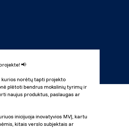
 projekte!
📢
 kurios norėtų tapti projekto
onė plėtoti bendrus mokslinių tyrimų ir
rti naujus produktus, paslaugas ar
riuos inicijuoja inovatyvios MVĮ, kartu
ėmis, kitais verslo subjektais ar