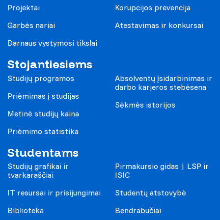
Projektai
Korupcijos prevencija
Garbės nariai
Atestavimas ir konkursai
Darnaus vystymosi tikslai
Stojantiesiems
Studijų programos
Absolventų įsidarbinimas ir
darbo karjeros stebėsena
Priėmimas į studijas
Sėkmės istorijos
Metinė studijų kaina
Priėmimo statistika
Studentams
Studijų grafikai ir
Pirmakursio gidas | LSP ir
tvarkaraščiai
ISIC
IT resursai ir prisijungimai
Studentų atstovybė
Biblioteka
Bendrabučiai