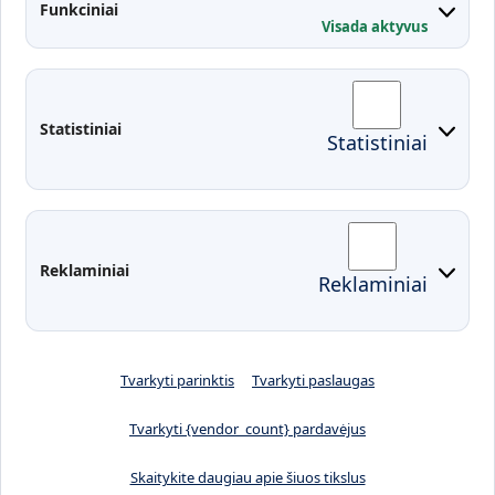
Kontaktai
Funkciniai
Visada aktyvus
Administracija
Studentų atstovybė
Fakultetai
Rekvizitai
Statistiniai
Statistiniai
Prisijungimai
Moodle
El. paštas
EDINA
Pasirengimas ekstremaliai
Reklaminiai
Reklaminiai
situacijai
Tvarkyti parinktis
Tvarkyti paslaugas
Tvarkyti {vendor_count} pardavėjus
Skaitykite daugiau apie šiuos tikslus