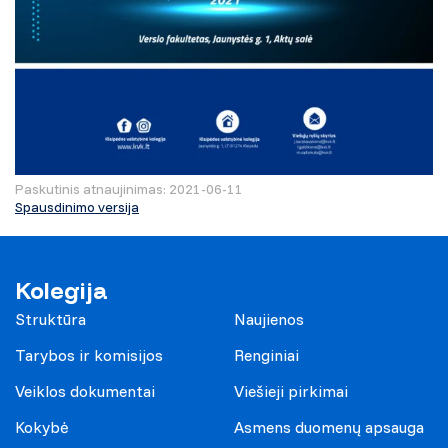
Paskutinis atnaujinimas: 2021-06-11
Spausdinimo versija
Kolegija
Struktūra
Naujienos
Tarybos ir komisijos
Renginiai
Veiklos dokumentai
Viešieji pirkimai
Kokybė
Asmens duomenų apsauga