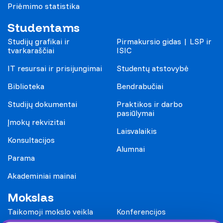
Priėmimo statistika
Studentams
Studijų grafikai ir
Pirmakursio gidas | LSP ir
tvarkaraščiai
ISIC
IT resursai ir prisijungimai
Studentų atstovybė
Biblioteka
Bendrabučiai
Studijų dokumentai
Praktikos ir darbo
pasiūlymai
Įmokų rekvizitai
Laisvalaikis
Konsultacijos
Alumnai
Parama
Akademiniai mainai
Mokslas
Taikomoji mokslo veikla
Konferencijos