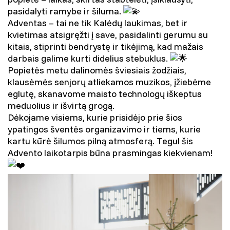
pasidalyti ramybe ir šiluma.
Adventas – tai ne tik Kalėdų laukimas, bet ir
kvietimas atsigręžti į save, pasidalinti gerumu su
kitais, stiprinti bendrystę ir tikėjimą, kad mažais
darbais galime kurti didelius stebuklus.
Popietės metu dalinomės šviesiais žodžiais,
klausėmės senjorų atliekamos muzikos, įžiebėme
eglutę, skanavome maisto technologų iškeptus
meduolius ir išvirtą grogą.
Dėkojame visiems, kurie prisidėjo prie šios
ypatingos šventės organizavimo ir tiems, kurie
kartu kūrė šilumos pilną atmosferą. Tegul šis
Advento laikotarpis būna prasmingas kiekvienam!