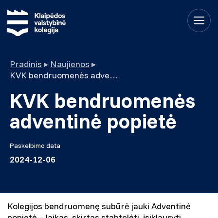
Pradinis
▸
Naujienos
▸
KVK bendruomenės adventinė popietė
KVK bendruomenės
adventinė popietė
Paskelbimo data
2024-12-06
Kolegijos bendruomenę subūrė jauki Adventinė
popietė – laikas, skirtas stabtelėti, įsiklausyti,