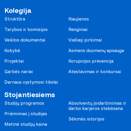
Kolegija
Struktūra
Naujienos
Tarybos ir komisijos
Renginiai
Veiklos dokumentai
Viešieji pirkimai
Kokybė
Asmens duomenų apsauga
Projektai
Korupcijos prevencija
Garbės nariai
Atestavimas ir konkursai
Darnaus vystymosi tikslai
Stojantiesiems
Studijų programos
Absolventų įsidarbinimas ir
darbo karjeros stebėsena
Priėmimas į studijas
Sėkmės istorijos
Metinė studijų kaina