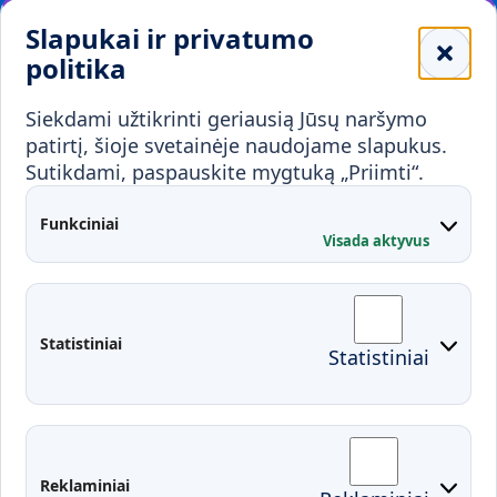
Leidiniai
Slapukai ir privatumo
Mokykloms
politika
Visuomenei ir verslui
Siekdami užtikrinti geriausią Jūsų naršymo
Mokymai ir konsultavimas
Karjera
patirtį, šioje svetainėje naudojame slapukus.
Sutikdami, paspauskite mygtuką „Priimti“.
Partnerystės
Kontaktai
Funkciniai
Visada aktyvus
Administracija
Studentų atstovybė
Fakultetai
Rekvizitai
Statistiniai
Statistiniai
Prisijungimai
Moodle
El. paštas
EDINA
Pasirengimas ekstremaliai
Reklaminiai