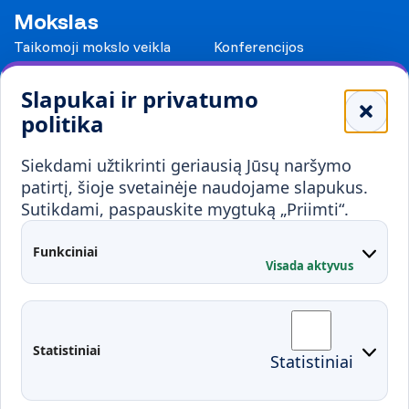
Mokslas
Taikomoji mokslo veikla
Konferencijos
Leidiniai
Slapukai ir privatumo
Mokykloms
politika
Visuomenei ir verslui
Siekdami užtikrinti geriausią Jūsų naršymo
Mokymai ir konsultavimas
Karjera
patirtį, šioje svetainėje naudojame slapukus.
Sutikdami, paspauskite mygtuką „Priimti“.
Partnerystės
Kontaktai
Funkciniai
Visada aktyvus
Administracija
Studentų atstovybė
Fakultetai
Rekvizitai
Statistiniai
Statistiniai
Prisijungimai
Moodle
El. paštas