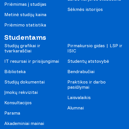
Priėmimas į studijas
Sėkmės istorijos
Metinė studijų kaina
Priėmimo statistika
Studentams
Studijų grafikai ir
Pirmakursio gidas | LSP ir
tvarkaraščiai
ISIC
IT resursai ir prisijungimai
Studentų atstovybė
Biblioteka
Bendrabučiai
Studijų dokumentai
Praktikos ir darbo
pasiūlymai
Įmokų rekvizitai
Laisvalaikis
Konsultacijos
Alumnai
Parama
Akademiniai mainai