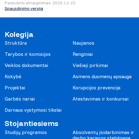
Paskutinis atnaujinimas: 2020-12-22
Spausdinimo versija
Kolegija
Struktūra
Naujienos
Tarybos ir komisijos
Renginiai
Veiklos dokumentai
Viešieji pirkimai
Kokybė
Asmens duomenų apsauga
Projektai
Korupcijos prevencija
Garbės nariai
Atestavimas ir konkursai
Darnaus vystymosi tikslai
Stojantiesiems
Studijų programos
Absolventų įsidarbinimas ir
darbo karjeros stebėsena