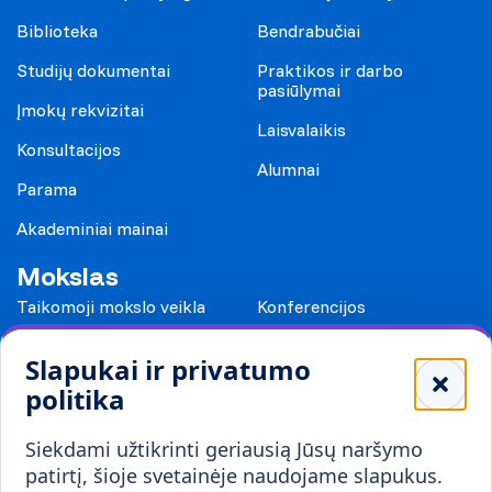
Biblioteka
Bendrabučiai
Studijų dokumentai
Praktikos ir darbo
pasiūlymai
Įmokų rekvizitai
Laisvalaikis
Konsultacijos
Alumnai
Parama
Akademiniai mainai
Mokslas
Taikomoji mokslo veikla
Konferencijos
Leidiniai
Slapukai ir privatumo
Mokykloms
politika
Visuomenei ir verslui
Siekdami užtikrinti geriausią Jūsų naršymo
Mokymai ir konsultavimas
Karjera
patirtį, šioje svetainėje naudojame slapukus.