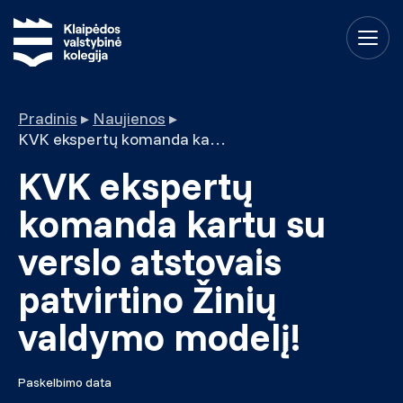
Pradinis
▸
Naujienos
▸
KVK ekspertų komanda kartu su verslo atstovais patvirtino Žinių valdymo modelį!
KVK ekspertų
komanda kartu su
verslo atstovais
patvirtino Žinių
valdymo modelį!
Paskelbimo data