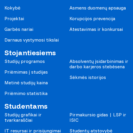
Kokybė
Asmens duomenų apsauga
Projektai
Korupcijos prevencija
Garbės nariai
Atestavimas ir konkursai
Darnaus vystymosi tikslai
Stojantiesiems
Studijų programos
Absolventų įsidarbinimas ir
darbo karjeros stebėsena
Priėmimas į studijas
Sėkmės istorijos
Metinė studijų kaina
Priėmimo statistika
Studentams
Studijų grafikai ir
Pirmakursio gidas | LSP ir
tvarkaraščiai
ISIC
IT resursai ir prisijungimai
Studentų atstovybė