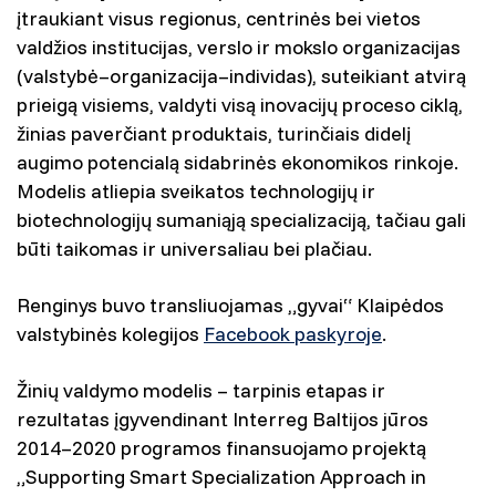
įtraukiant visus regionus, centrinės bei vietos
valdžios institucijas, verslo ir mokslo organizacijas
(valstybė–organizacija–individas), suteikiant atvirą
prieigą visiems, valdyti visą inovacijų proceso ciklą,
žinias paverčiant produktais, turinčiais didelį
augimo potencialą sidabrinės ekonomikos rinkoje.
Modelis atliepia sveikatos technologijų ir
biotechnologijų sumaniąją specializaciją, tačiau gali
būti taikomas ir universaliau bei plačiau.
Renginys buvo transliuojamas „gyvai“ Klaipėdos
valstybinės kolegijos
Facebook paskyroje
.
Žinių valdymo modelis – tarpinis etapas ir
rezultatas įgyvendinant Interreg Baltijos jūros
2014–2020 programos finansuojamo projektą
„Supporting Smart Specialization Approach in