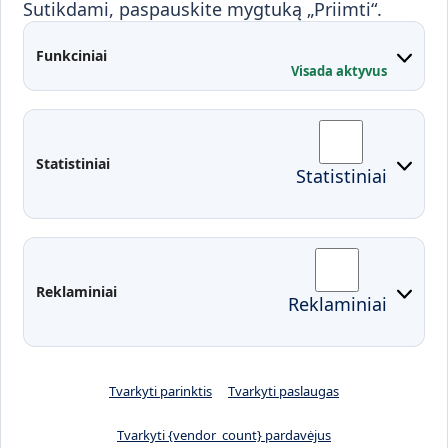
Sutikdami, paspauskite mygtuką „Priimti“.
Partnerystės
Kontaktai
Funkciniai
Visada aktyvus
Administracija
Studentų atstovybė
Fakultetai
Rekvizitai
Statistiniai
Statistiniai
Prisijungimai
Moodle
El. paštas
EDINA
Pasirengimas ekstremaliai
Reklaminiai
Reklaminiai
situacijai
Tvarkyti parinktis
Tvarkyti paslaugas
Tvarkyti {vendor_count} pardavėjus