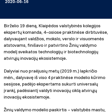
2020-06-16
Birželio 19 dieną, Klaipėdos valstybinės kolegijos
ekspertų komanda, 4–osiose praktinėse dirbtuvėse,
dalyvaujant valdžios, mokslo, verslo ir visuomenės
atstovams, finišavo ir patvirtino Žinių valdymo
modelį sveikatos technologijų ir biotechnologijų
atvirųjų inovacijų ekosistemoje.
Dalyviai nuo praėjusių metų (2019 m.) lapkričio
mėn., dalyvavę iš viso 4 praktinėse modelio kūrimo
sesijose, padėjo ekspertams sukurti universalų
įrankį, padėsiantį valdyti inovacijų ciklą atvirųjų
inovacijų ekosistemoje.
Žinių valdymo modelio paskirtis – valstybės mastu,