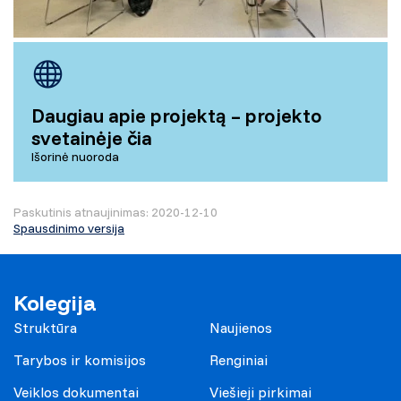
Daugiau apie projektą – projekto
svetainėje čia
Išorinė nuoroda
Paskutinis atnaujinimas: 2020-12-10
Spausdinimo versija
Kolegija
Struktūra
Naujienos
Tarybos ir komisijos
Renginiai
Veiklos dokumentai
Viešieji pirkimai