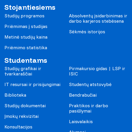
Stojantiesiems
Studijų programos
Absolventų įsidarbinimas ir
darbo karjeros stebėsena
Priėmimas į studijas
Sėkmės istorijos
Metinė studijų kaina
Priėmimo statistika
Studentams
Studijų grafikai ir
Pirmakursio gidas | LSP ir
tvarkaraščiai
ISIC
IT resursai ir prisijungimai
Studentų atstovybė
Biblioteka
Bendrabučiai
Studijų dokumentai
Praktikos ir darbo
pasiūlymai
Įmokų rekvizitai
Laisvalaikis
Konsultacijos