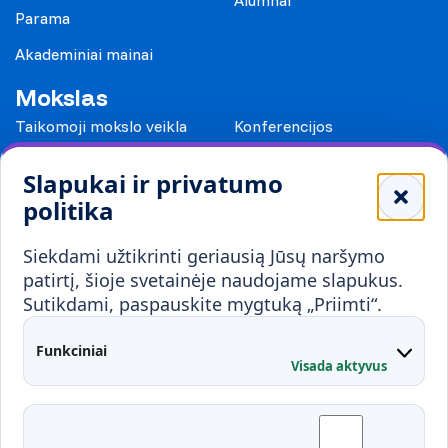
Alumnai
Parama
Akademiniai mainai
Mokslas
Taikomoji mokslo veikla
Konferencijos
Leidiniai
Slapukai ir privatumo
Mokykloms
politika
Visuomenei ir verslui
Siekdami užtikrinti geriausią Jūsų naršymo
Mokymai ir konsultavimas
Karjera
patirtį, šioje svetainėje naudojame slapukus.
Sutikdami, paspauskite mygtuką „Priimti“.
Partnerystės
Kontaktai
Funkciniai
Visada aktyvus
Administracija
Studentų atstovybė
Fakultetai
Rekvizitai