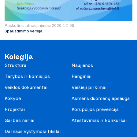
Paskutinis atnaujinimas: 2020-12-09
Spausdinimo versija
Kolegija
Struktūra
Naujienos
Tarybos ir komisijos
Renginiai
Veiklos dokumentai
Viešieji pirkimai
Kokybė
Asmens duomenų apsauga
Projektai
Korupcijos prevencija
Garbės nariai
Atestavimas ir konkursai
Darnaus vystymosi tikslai