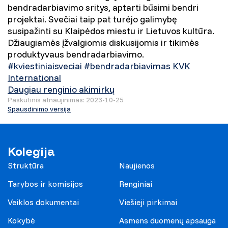
bendradarbiavimo sritys, aptarti būsimi bendri
projektai. Svečiai taip pat turėjo galimybę
susipažinti su Klaipėdos miestu ir Lietuvos kultūra.
Džiaugiamės įžvalgiomis diskusijomis ir tikimės
produktyvaus bendradarbiavimo.
#kviestiniaisveciai
#bendradarbiavimas
KVK
International
Daugiau renginio akimirkų
Paskutinis atnaujinimas: 2023-10-25
Spausdinimo versija
Kolegija
Struktūra
Naujienos
Tarybos ir komisijos
Renginiai
Veiklos dokumentai
Viešieji pirkimai
Kokybė
Asmens duomenų apsauga