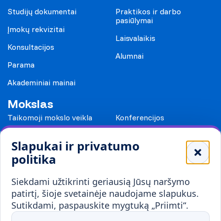
Studijų dokumentai
Praktikos ir darbo
pasiūlymai
Įmokų rekvizitai
Laisvalaikis
Konsultacijos
Alumnai
Parama
Akademiniai mainai
Mokslas
Taikomoji mokslo veikla
Konferencijos
Leidiniai
Slapukai ir privatumo
Mokykloms
politika
Visuomenei ir verslui
Siekdami užtikrinti geriausią Jūsų naršymo
Mokymai ir konsultavimas
Karjera
patirtį, šioje svetainėje naudojame slapukus.
Sutikdami, paspauskite mygtuką „Priimti“.
Partnerystės