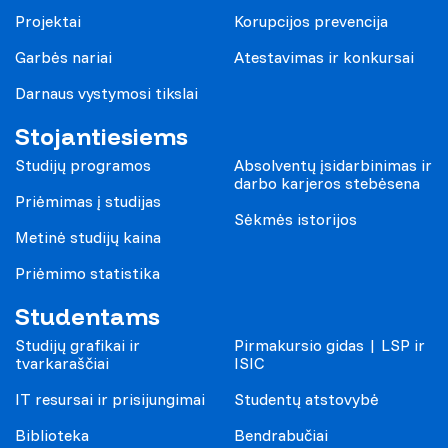
Projektai
Korupcijos prevencija
Garbės nariai
Atestavimas ir konkursai
Darnaus vystymosi tikslai
Stojantiesiems
Studijų programos
Absolventų įsidarbinimas ir
darbo karjeros stebėsena
Priėmimas į studijas
Sėkmės istorijos
Metinė studijų kaina
Priėmimo statistika
Studentams
Studijų grafikai ir
Pirmakursio gidas | LSP ir
tvarkaraščiai
ISIC
IT resursai ir prisijungimai
Studentų atstovybė
Biblioteka
Bendrabučiai