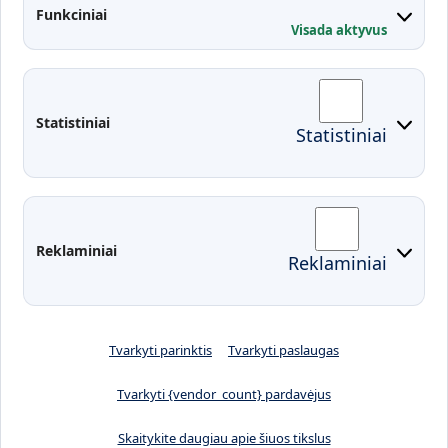
Kontaktai
Funkciniai
Visada aktyvus
Administracija
Studentų atstovybė
Fakultetai
Rekvizitai
Statistiniai
Statistiniai
Prisijungimai
Moodle
El. paštas
EDINA
Pasirengimas ekstremaliai
Reklaminiai
Reklaminiai
situacijai
Tvarkyti parinktis
Tvarkyti paslaugas
Tvarkyti {vendor_count} pardavėjus
Skaitykite daugiau apie šiuos tikslus