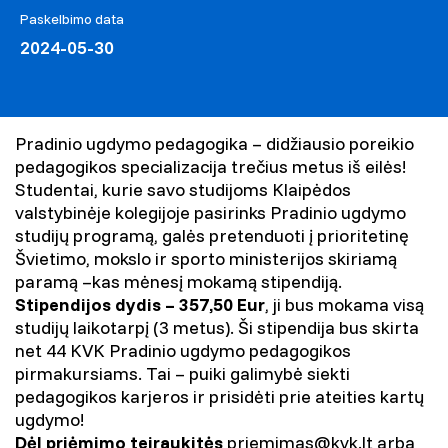
Paskelbimo data
2024-05-30
Pradinio ugdymo pedagogika – didžiausio poreikio
pedagogikos specializacija trečius metus iš eilės!
Studentai, kurie savo studijoms Klaipėdos
valstybinėje kolegijoje pasirinks Pradinio ugdymo
studijų programą, galės pretenduoti į prioritetinę
Švietimo, mokslo ir sporto ministerijos skiriamą
paramą –kas mėnesį mokamą stipendiją.
Stipendijos dydis – 357,50 Eur
, ji bus mokama visą
studijų laikotarpį (3 metus). Ši stipendija bus skirta
net 44 KVK Pradinio ugdymo pedagogikos
pirmakursiams. Tai
–
puiki galimybė siekti
pedagogikos karjeros ir prisidėti prie ateities kartų
ugdymo!
Dėl priėmimo teiraukitės
priemimas@kvk.lt arba