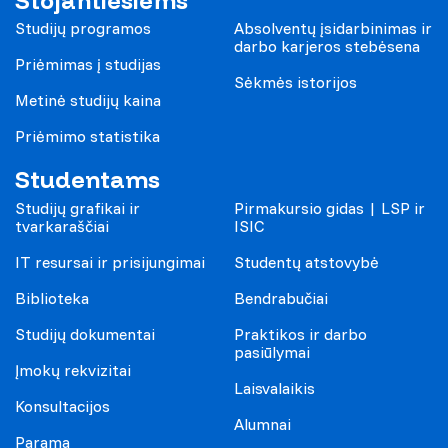
Stojantiesiems
Studijų programos
Absolventų įsidarbinimas ir
darbo karjeros stebėsena
Priėmimas į studijas
Sėkmės istorijos
Metinė studijų kaina
Priėmimo statistika
Studentams
Studijų grafikai ir
Pirmakursio gidas | LSP ir
tvarkaraščiai
ISIC
IT resursai ir prisijungimai
Studentų atstovybė
Biblioteka
Bendrabučiai
Studijų dokumentai
Praktikos ir darbo
pasiūlymai
Įmokų rekvizitai
Laisvalaikis
Konsultacijos
Alumnai
Parama