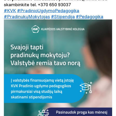
skambinkite tel. +370 650 93037
#KVK
#PradinioUgdymoPedagogika
#PradinukųMokytojas
#Stipendija
#Pedagogika