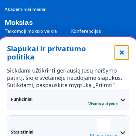
Akademiniai mainai
Mokslas
Taikomoji mokslo veikla
Konferencijos
Leidiniai
Slapukai ir privatumo
Mokykloms
politika
Visuomenei ir verslui
Siekdami užtikrinti geriausią Jūsų naršymo
Mokymai ir konsultavimas
Karjera
patirtį, šioje svetainėje naudojame slapukus.
Sutikdami, paspauskite mygtuką „Priimti“.
Partnerystės
Kontaktai
Funkciniai
Visada aktyvus
Administracija
Studentų atstovybė
Fakultetai
Rekvizitai
Statistiniai
Statistiniai