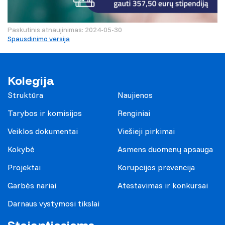
Paskutinis atnaujinimas: 2024-05-30
Spausdinimo versija
Kolegija
Struktūra
Naujienos
Tarybos ir komisijos
Renginiai
Veiklos dokumentai
Viešieji pirkimai
Kokybė
Asmens duomenų apsauga
Projektai
Korupcijos prevencija
Garbės nariai
Atestavimas ir konkursai
Darnaus vystymosi tikslai