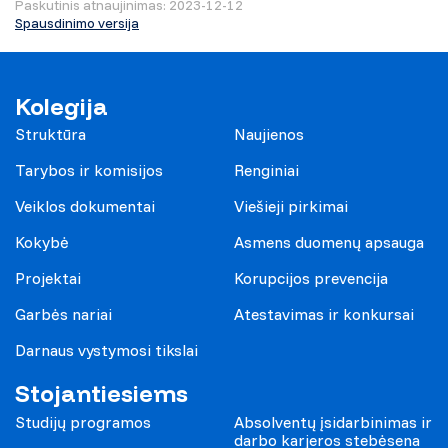
Paskutinis atnaujinimas: 2023-12-12
Spausdinimo versija
Kolegija
Struktūra
Naujienos
Tarybos ir komisijos
Renginiai
Veiklos dokumentai
Viešieji pirkimai
Kokybė
Asmens duomenų apsauga
Projektai
Korupcijos prevencija
Garbės nariai
Atestavimas ir konkursai
Darnaus vystymosi tikslai
Stojantiesiems
Studijų programos
Absolventų įsidarbinimas ir
darbo karjeros stebėsena