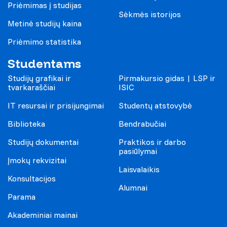
Priėmimas į studijas
Sėkmės istorijos
Metinė studijų kaina
Priėmimo statistika
Studentams
Studijų grafikai ir
Pirmakursio gidas | LSP ir
tvarkaraščiai
ISIC
IT resursai ir prisijungimai
Studentų atstovybė
Biblioteka
Bendrabučiai
Studijų dokumentai
Praktikos ir darbo
pasiūlymai
Įmokų rekvizitai
Laisvalaikis
Konsultacijos
Alumnai
Parama
Akademiniai mainai