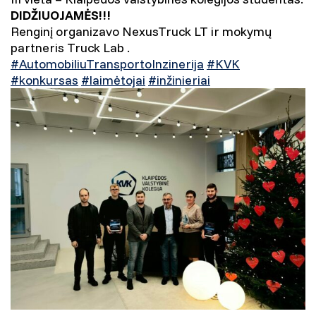
DIDŽIUOJAMĖS!!!
Renginį organizavo NexusTruck LT ir mokymų
partneris Truck Lab .
#AutomobiliuTransportoInzinerija
#KVK
#konkursas
#laimėtojai
#inžinieriai