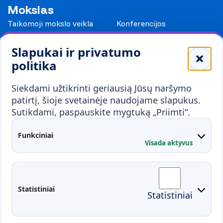
Mokslas
Taikomoji mokslo veikla
Konferencijos
Leidiniai
Slapukai ir privatumo
Mokykloms
politika
Visuomenei ir verslui
Siekdami užtikrinti geriausią Jūsų naršymo
Mokymai ir konsultavimas
Karjera
patirtį, šioje svetainėje naudojame slapukus.
Sutikdami, paspauskite mygtuką „Priimti“.
Partnerystės
Kontaktai
Funkciniai
Visada aktyvus
Administracija
Studentų atstovybė
Fakultetai
Rekvizitai
Statistiniai
Statistiniai
Prisijungimai
Moodle
El. paštas