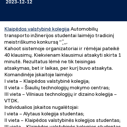
2023-12-12
Klaipėdos valstybinė kolegija
Automobilių
transporto inžinerijos studentai laimėjo tradicinį
meistriškumo konkursą ” ̨̌ „.
Kahoot sistemoje organizatoriai ir rėmėjai pateikė
40 klausimų. Kiekvienam klausimui atsakyti skirta 1
minutė. Rezultatus lėmė ne tik teisingas
atsakymas, bet ir laikas, per kurį buvo atsakyta.
Komandinėje įskaitoje laimėjo:
I vieta – Klaipėdos valstybinė kolegija;
II
vieta – Šiaulių technologijų mokymo centras;
III
vieta – Vilniaus technologijų ir dizaino kolegija –
VTDK.
Individualios įskaitos nugalėtojai:
I vieta – Alytaus kolegija studentas;
II
vieta – Klaipėdos valstybinės kolegijos studentas;
III vieta – Klaipėdos valstybinės kolegijos studentas.