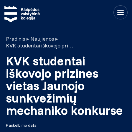
Pradinis
▸
Naujienos
▸
KVK studentai iškovojo prizines vietas Jaunojo sunkvežimių mechaniko konkurse
KVK studentai
iškovojo prizines
vietas Jaunojo
sunkvežimių
mechaniko konkurse
Paskelbimo data