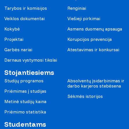
Tarybos ir komisijos
Renginiai
Veiklos dokumentai
Viešieji pirkimai
Kokybė
Asmens duomenų apsauga
Projektai
Korupcijos prevencija
Garbės nariai
Atestavimas ir konkursai
Darnaus vystymosi tikslai
Stojantiesiems
Studijų programos
Absolventų įsidarbinimas ir
darbo karjeros stebėsena
Priėmimas į studijas
Sėkmės istorijos
Metinė studijų kaina
Priėmimo statistika
Studentams