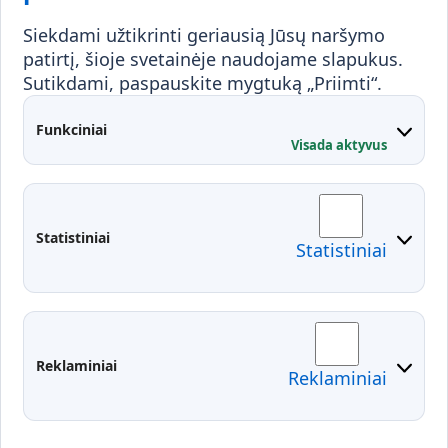
Visuomenei ir verslui
Siekdami užtikrinti geriausią Jūsų naršymo
Mokymai ir konsultavimas
Karjera
patirtį, šioje svetainėje naudojame slapukus.
Sutikdami, paspauskite mygtuką „Priimti“.
Partnerystės
Kontaktai
Funkciniai
Visada aktyvus
Administracija
Studentų atstovybė
Fakultetai
Rekvizitai
Statistiniai
Statistiniai
Prisijungimai
Moodle
El. paštas
EDINA
Pasirengimas ekstremaliai
Reklaminiai
Reklaminiai
situacijai