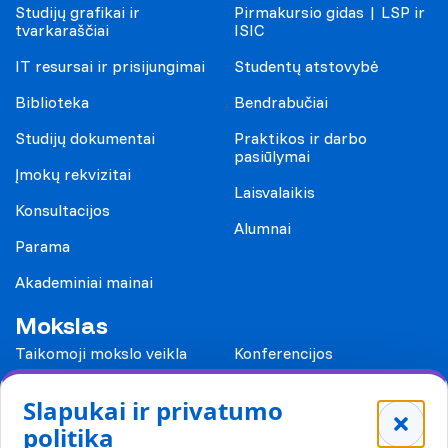
Studijų grafikai ir
Pirmakursio gidas | LSP ir
tvarkaraščiai
ISIC
IT resursai ir prisijungimai
Studentų atstovybė
Biblioteka
Bendrabučiai
Studijų dokumentai
Praktikos ir darbo
pasiūlymai
Įmokų rekvizitai
Laisvalaikis
Konsultacijos
Alumnai
Parama
Akademiniai mainai
Mokslas
Taikomoji mokslo veikla
Konferencijos
Leidiniai
Slapukai ir privatumo
Mokykloms
politika