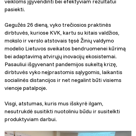
veikloms įgyvendinti bei efektyviam rezultatui
pasiekti.
Gegužės 26 dieną, vyko trečiosios praktinės
dirbtuvės, kuriose KVK, kartu su kitais valdžios,
mokslo ir verslo atstovais tęsė Žinių valdymo
modelio Lietuvos sveikatos bendruomenei kūrimą
bei adaptavimą atvirųjų inovacijų ekosistemai.
Pasauliui išgyvenant pandemijos sukeltą krizę,
dirbtuvės vyko neįprastomis sąlygomis, laikantis
socialinės distancijos ir net negalint būti visiems
vienoje patalpoje.
Visgi, atstumas, kuris mus išskyrė ilgam,
nesutrukdė susitikti nuotoliniu būdu ir susitelkti
produktyviam darbui.