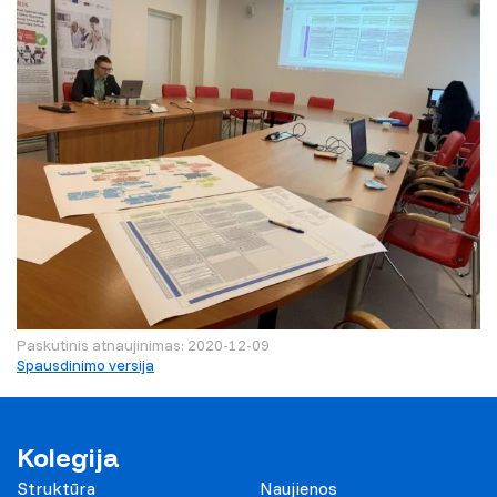
Paskutinis atnaujinimas: 2020-12-09
Spausdinimo versija
Kolegija
Struktūra
Naujienos