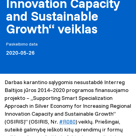
Innovation Capacity
and Sustainable
Growth“ veiklas
Paskelbimo data
2020-05-26
Darbas karantino sąlygomis nesustabdė Interreg
Baltijos jūros 2014–2020 programos finansuojamo
projekto – „Supporting Smart Specialization
Approach in Silver Economy for Increasing Regional
Innovation Capacity and Sustainable Growth“
(OSIRIS)“ (OSIRIS, Nr.
#R080
) veiklų. Priešingai,
suteikė galimybę ieškoti kitų sprendimų ir formų