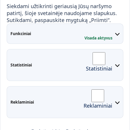
Visuomenei ir verslui
Siekdami užtikrinti geriausią Jūsų naršymo
Mokymai ir konsultavimas
Karjera
patirtį, šioje svetainėje naudojame slapukus.
Sutikdami, paspauskite mygtuką „Priimti“.
Partnerystės
Kontaktai
Funkciniai
Visada aktyvus
Administracija
Studentų atstovybė
Fakultetai
Rekvizitai
Statistiniai
Statistiniai
Prisijungimai
Moodle
El. paštas
EDINA
Pasirengimas ekstremaliai
Reklaminiai
Reklaminiai
situacijai