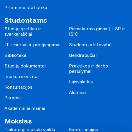
Priėmimo statistika
Studentams
Studijų grafikai ir
Pirmakursio gidas | LSP ir
tvarkaraščiai
ISIC
IT resursai ir prisijungimai
Studentų atstovybė
Biblioteka
Bendrabučiai
Studijų dokumentai
Praktikos ir darbo
pasiūlymai
Įmokų rekvizitai
Laisvalaikis
Konsultacijos
Alumnai
Parama
Akademiniai mainai
Mokslas
Taikomoji mokslo veikla
Konferencijos