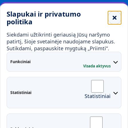
Leidiniai
Slapukai ir privatumo
Mokykloms
politika
Visuomenei ir verslui
Siekdami užtikrinti geriausią Jūsų naršymo
Mokymai ir konsultavimas
Karjera
patirtį, šioje svetainėje naudojame slapukus.
Sutikdami, paspauskite mygtuką „Priimti“.
Partnerystės
Kontaktai
Funkciniai
Visada aktyvus
Administracija
Studentų atstovybė
Fakultetai
Rekvizitai
Statistiniai
Statistiniai
Prisijungimai
Moodle
El. paštas
EDINA