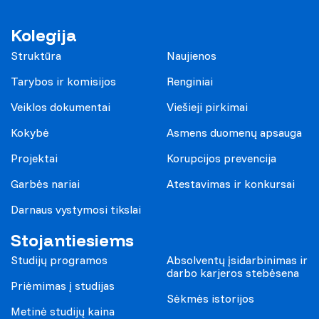
Kolegija
Struktūra
Naujienos
Tarybos ir komisijos
Renginiai
Veiklos dokumentai
Viešieji pirkimai
Kokybė
Asmens duomenų apsauga
Projektai
Korupcijos prevencija
Garbės nariai
Atestavimas ir konkursai
Darnaus vystymosi tikslai
Stojantiesiems
Studijų programos
Absolventų įsidarbinimas ir
darbo karjeros stebėsena
Priėmimas į studijas
Sėkmės istorijos
Metinė studijų kaina