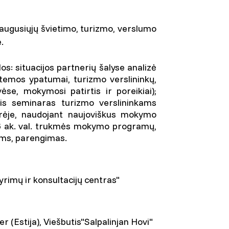
suaugusiųjų švietimo, turizmo, verslumo
.
os: situacijos partnerių šalyse analizė
stemos ypatumai, turizmo verslininkų,
ėse, mokymosi patirtis ir poreikiai);
nis seminaras turizmo verslininkams
nerėje, naudojant naujoviškus mokymo
6 ak. val. trukmės mokymo programų,
ams, parengimas.
tyrimų ir konsultacijų centras"
 (Estija), Viešbutis"Salpalinjan Hovi"