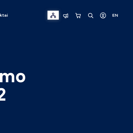
ktai
EN
izmo
2