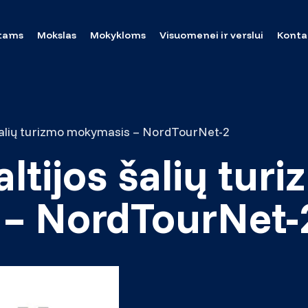
tams
Mokslas
Mokykloms
Visuomenei ir verslui
Konta
s šalių turizmo mokymasis – NordTourNet-2
altijos šalių tur
– NordTourNet-