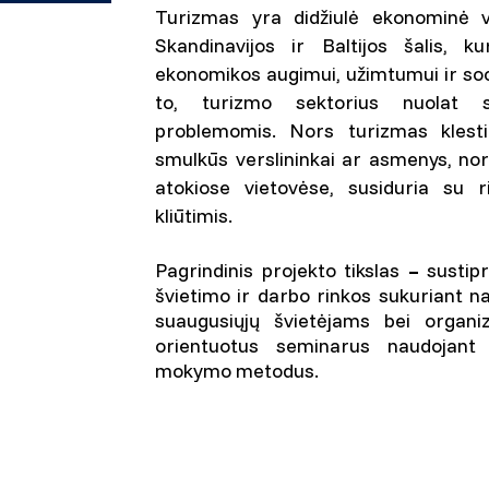
Turizmas yra didžiulė ekonominė ve
Skandinavijos ir Baltijos šalis, ku
ekonomikos augimui, užimtumui ir soc
to, turizmo sektorius nuolat s
problemomis. Nors turizmas klesti
smulkūs verslininkai ar asmenys, nor
atokiose vietovėse, susiduria su 
kliūtimis.
Pagrindinis projekto tikslas
–
sustipr
švietimo ir darbo rinkos sukuriant
suaugusiųjų švietėjams bei organi
orientuotus seminarus naudojant 
mokymo metodus.