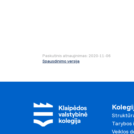
Paskutinis atnaujinimas: 2020-11-06
Spausdinimo versija
Kolegi
Struktūr
Tarybos i
Veiklos 