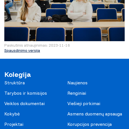
Paskutinis atnaujinimas: 2023-11-16
Spausdinimo versija
Kolegija
Struktūra
Naujienos
Tarybos ir komisijos
Renginiai
Veiklos dokumentai
Viešieji pirkimai
Kokybė
Asmens duomenų apsauga
Projektai
Korupcijos prevencija