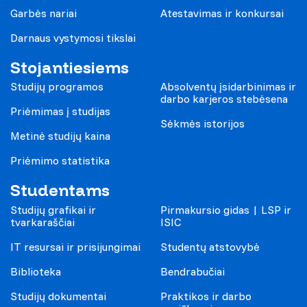
Garbės nariai
Atestavimas ir konkursai
Darnaus vystymosi tikslai
Stojantiesiems
Studijų programos
Absolventų įsidarbinimas ir
darbo karjeros stebėsena
Priėmimas į studijas
Sėkmės istorijos
Metinė studijų kaina
Priėmimo statistika
Studentams
Studijų grafikai ir
Pirmakursio gidas | LSP ir
tvarkaraščiai
ISIC
IT resursai ir prisijungimai
Studentų atstovybė
Biblioteka
Bendrabučiai
Studijų dokumentai
Praktikos ir darbo