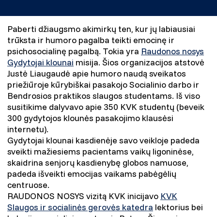
Paberti džiaugsmo akimirkų ten, kur jų labiausiai
trūksta ir humoro pagalba teikti emocinę ir
psichosocialinę pagalbą. Tokia yra
Raudonos nosys
Gydytojai klounai
misija. Šios organizacijos atstovė
Justė Liaugaudė apie humoro naudą sveikatos
priežiūroje kūrybiškai pasakojo Socialinio darbo ir
Bendrosios praktikos slaugos studentams. Iš viso
susitikime dalyvavo apie 350 KVK studentų (beveik
300 gydytojos klounės pasakojimo klausėsi
internetu).
Gydytojai klounai kasdienėje savo veikloje padeda
sveikti mažiesiems pacientams vaikų ligoninėse,
skaidrina senjorų kasdienybę globos namuose,
padeda išveikti emocijas vaikams pabėgėlių
centruose.
RAUDONOS NOSYS vizitą KVK inicijavo
KVK
Slaugos ir socialinės gerovės katedra
lektorius bei