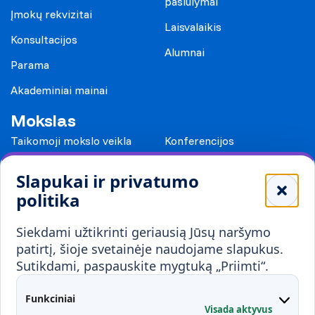
pasiūlymai
Įmokų rekvizitai
Laisvalaikis
Konsultacijos
Alumnai
Parama
Akademiniai mainai
Mokslas
Taikomoji mokslo veikla
Konferencijos
Leidiniai
Slapukai ir privatumo
Mokykloms
politika
Visuomenei ir verslui
Siekdami užtikrinti geriausią Jūsų naršymo
Mokymai ir konsultavimas
Karjera
patirtį, šioje svetainėje naudojame slapukus.
Sutikdami, paspauskite mygtuką „Priimti“.
Partnerystės
Kontaktai
Funkciniai
Visada aktyvus