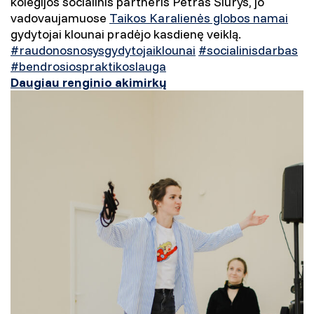
kolegijos socialinis partneris Petras Šiurys, jo
vadovaujamuose
Taikos Karalienės globos namai
gydytojai klounai pradėjo kasdienę veiklą.
#raudonosnosysgydytojaiklounai
#socialinisdarbas
#bendrosiospraktikoslauga
Daugiau renginio akimirkų