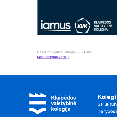
Paskutinis atnaujinimas: 2021-03-09
Spausdinimo versija
Kolegi
Struktūr
Tarybos i