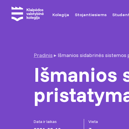
Kolegija
Stojantiesiems
Studen
Pradinis
▸
Išmanios sidabrinės sistemos p
Išmanios 
pristatyma
Data ir laikas
Vieta