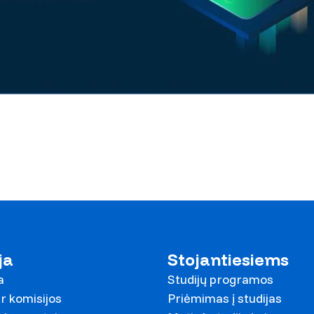
ja
Stojantiesiems
a
Studijų programos
r komisijos
Priėmimas į studijas