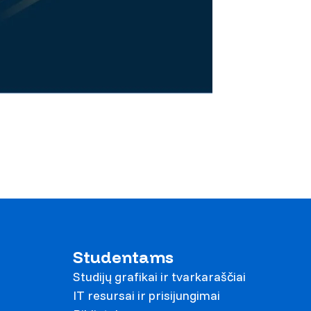
Studentams
Studijų grafikai ir tvarkaraščiai
IT resursai ir prisijungimai