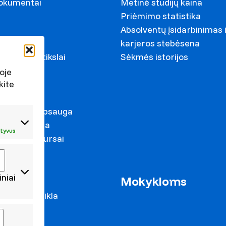
dokumentai
Metinė studijų kaina
Priėmimo statistika
Absolventų įsidarbinimas 
ariai
karjeros stebėsena
ystymosi tikslai
Sėkmės istorijos
s
oje
kite
irkimai
duomenų apsauga
s prevencija
tyvus
mas ir konkursai
iniai
as
Mokykloms
 mokslo veikla
cijos