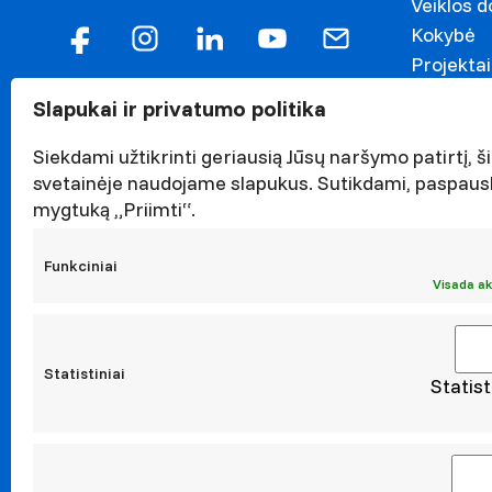
Veiklos 
Kokybė
Projektai
Garbės n
Slapukai ir privatumo politika
Darnaus v
Naujieno
Siekdami užtikrinti geriausią Jūsų naršymo patirtį, ši
Renginiai
svetainėje naudojame slapukus. Sutikdami, paspaus
mygtuką „Priimti“.
Viešieji p
Asmens 
Funkciniai
Korupcijo
Visada ak
Atestavi
Statistiniai
Statist
Moksl
Taikomoji
Leidiniai
Konferen