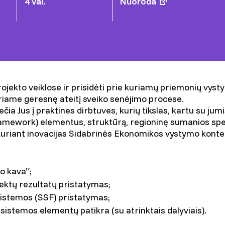
4 val.
Nuoroda
ojekto veiklose ir prisidėti prie kuriamų priemonių vysty
riame geresnę ateitį sveiko senėjimo procese.
čia Jus į praktines dirbtuves, kurių tikslas, kartu su ju
mework) elementus, struktūrą, regioninę sumanios special
kuriant inovacijas Sidabrinės Ekonomikos vystymo konte
mo kava“;
iektų rezultatų pristatymas;
sistemos (SSF) pristatymas;
sistemos elementų patikra (su atrinktais dalyviais).