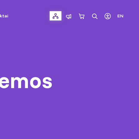
ktai
EN
temos