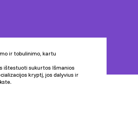
mo ir tobulinimo, kartu
mis ištestuoti sukurtos Išmanios
izacijos kryptį, jos dalyvius ir
kste.