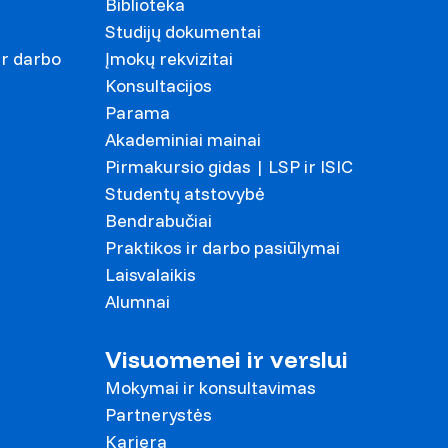
Biblioteka
Studijų dokumentai
ir darbo
Įmokų rekvizitai
Konsultacijos
Parama
Akademiniai mainai
Pirmakursio gidas | LSP ir ISIC
Studentų atstovybė
Bendrabučiai
Praktikos ir darbo pasiūlymai
Laisvalaikis
Alumnai
Visuomenei ir verslui
Mokymai ir konsultavimas
Partnerystės
Karjera