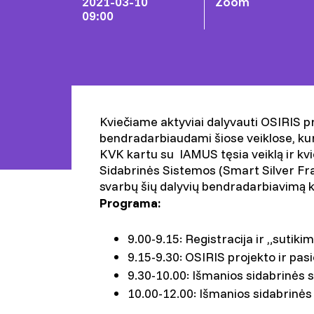
2021-03-10
Zoom
09:00
Kviečiame aktyviai dalyvauti OSIRIS pr
bendradarbiaudami šiose veiklose, ku
KVK kartu su IAMUS tęsia veiklą ir kvie
Sidabrinės Sistemos (Smart Silver Fra
svarbų šių dalyvių bendradarbiavimą 
Programa:
9.00-9.15: Registracija ir „sutiki
9.15-9.30: OSIRIS projekto ir pas
9.30-10.00: Išmanios sidabrinės 
10.00-12.00: Išmanios sidabrinės 