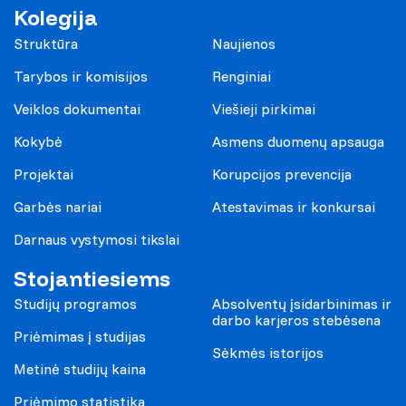
Kolegija
Struktūra
Naujienos
Tarybos ir komisijos
Renginiai
Veiklos dokumentai
Viešieji pirkimai
Kokybė
Asmens duomenų apsauga
Projektai
Korupcijos prevencija
Garbės nariai
Atestavimas ir konkursai
Darnaus vystymosi tikslai
Stojantiesiems
Studijų programos
Absolventų įsidarbinimas ir
darbo karjeros stebėsena
Priėmimas į studijas
Sėkmės istorijos
Metinė studijų kaina
Priėmimo statistika