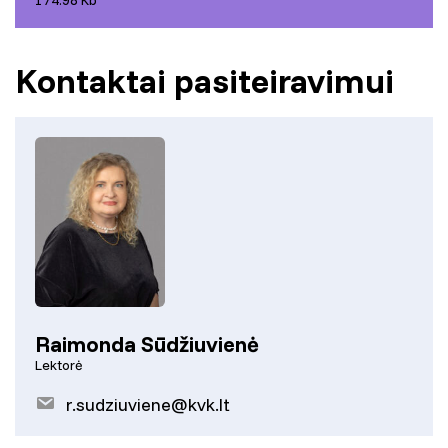
Kontaktai pasiteiravimui
Raimonda Sūdžiuvienė
Lektorė
r.sudziuviene@kvk.lt