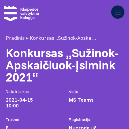
Pradinis
▸
Konkursas „Sužinok-Apskaičiuok-Įsimink 2021“
Konkursas „Sužinok-
Apskaičiuok-Įsimink
2021“
Data ir laikas
Vieta
2021-04-15
MS Teams
10:00
Trukmė
Registracija
8
Nuoroda