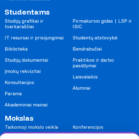
Studentams
Studijų grafikai ir
Pirmakursio gidas | LSP ir
tvarkaraščiai
ISIC
IT resursai ir prisijungimai
Studentų atstovybė
Biblioteka
Bendrabučiai
Studijų dokumentai
Praktikos ir darbo
pasiūlymai
Įmokų rekvizitai
Laisvalaikis
Konsultacijos
Alumnai
Parama
Akademiniai mainai
Mokslas
Taikomoji mokslo veikla
Konferencijos
Leidiniai