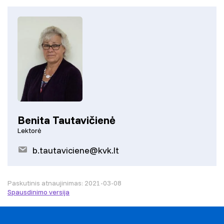
Benita Tautavičienė
Lektorė
b.tautaviciene@kvk.lt
Paskutinis atnaujinimas: 2021-03-08
Spausdinimo versija