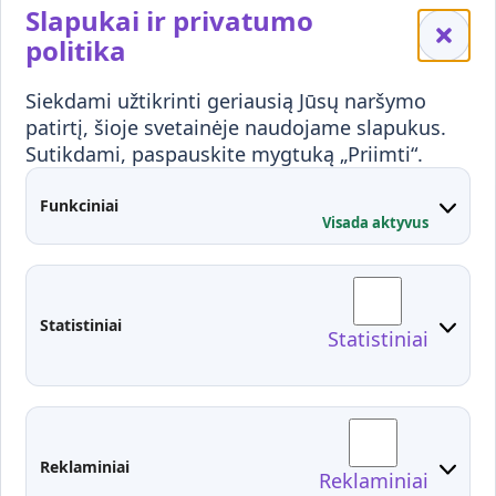
Slapukai ir privatumo
Mokykloms
politika
Visuomenei ir verslui
Siekdami užtikrinti geriausią Jūsų naršymo
Mokymai ir konsultavimas
Karjera
patirtį, šioje svetainėje naudojame slapukus.
Sutikdami, paspauskite mygtuką „Priimti“.
Partnerystės
Kontaktai
Funkciniai
Visada aktyvus
Administracija
Studentų atstovybė
Fakultetai
Rekvizitai
Statistiniai
Statistiniai
Prisijungimai
Moodle
El. paštas
EDINA
Pasirengimas ekstremaliai
Reklaminiai
Reklaminiai