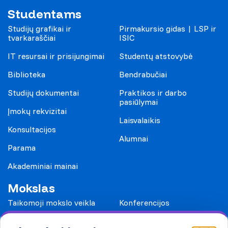
Studentams
Studijų grafikai ir
Pirmakursio gidas | LSP ir
tvarkaraščiai
ISIC
IT resursai ir prisijungimai
Studentų atstovybė
Biblioteka
Bendrabučiai
Studijų dokumentai
Praktikos ir darbo
pasiūlymai
Įmokų rekvizitai
Laisvalaikis
Konsultacijos
Alumnai
Parama
Akademiniai mainai
Mokslas
Taikomoji mokslo veikla
Konferencijos
Leidiniai