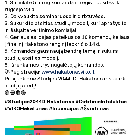
1. Surinkite 5 narių komandą ir registruokitės iki
rugsėjo 23 d.
2. Dalyvaukite seminaruose ir dirbtuvėse.
3. Sukurkite ateities studijų modelį, kurį aprašysite
ir išsiųsite vertinimo komisijai.
4. Geriausias idėjas pateikusios 10 komandų keliaus
į finalinį Hakatono renginį lapkričio 14 d.
5. Komandos gaus naują bendrą temą ir sukurs
studijų ateities modelį.
6. Išrenkamos trys nugalėtojų komandos.
🚀Registracija:
www.hakatonasviko.lt
Prisijunk prie Studijos 2044: DI Hakatono ir sukurk
studijų ateitį!
🟢🔵🟠🟣
#Studijos2044DIHakatonas #DirbtinisIntelektas
#VIKOHakatonas #Inovacijos #Švietimas