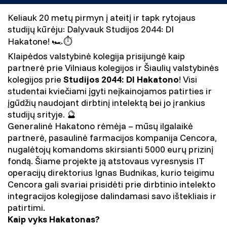
Keliauk 20 metų pirmyn į ateitį ir tapk
rytojaus
studijų kūrėju: Dalyvauk Studijos 2044: DI
Hakatone! 🏎️⏱️
Klaipėdos valstybinė kolegija prisijungė kaip
partnerė prie Vilniaus kolegijos ir Šiaulių valstybinės
kolegijos prie
Studijos 2044: DI Hakatono
! Visi
studentai kviečiami įgyti neįkainojamos patirties ir
įgūdžių naudojant dirbtinį intelektą bei jo įrankius
studijų srityje. 🔮
Generalinė Hakatono rėmėja – mūsų ilgalaikė
partnerė, pasaulinė farmacijos kompanija Cencora,
nugalėtojų komandoms skirsianti 5000 eurų prizinį
fondą. Šiame projekte ją atstovaus vyresnysis IT
operacijų direktorius Ignas Budnikas, kurio teigimu
Cencora gali svariai prisidėti prie dirbtinio intelekto
integracijos kolegijose dalindamasi savo ištekliais ir
patirtimi.
Kaip vyks Hakatonas?