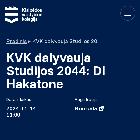
Pradinis
▸
KVK dalyvauja Studijos 2044: DI Hakatone
KVK dalyvauja
Studijos 2044: DI
Hakatone
Data ir laikas
Registracija
2024-11-14
Nuoroda
11:00