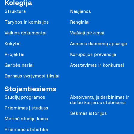
Kolegija
Struktūra
Naujienos
Tarybos ir komisijos
Renginiai
Veiklos dokumentai
Viešieji pirkimai
Kokybė
Asmens duomenų apsauga
Projektai
Korupcijos prevencija
Garbės nariai
Atestavimas ir konkursai
Darnaus vystymosi tikslai
Stojantiesiems
Studijų programos
Absolventų įsidarbinimas ir
darbo karjeros stebėsena
Priėmimas į studijas
Sėkmės istorijos
Metinė studijų kaina
Priėmimo statistika