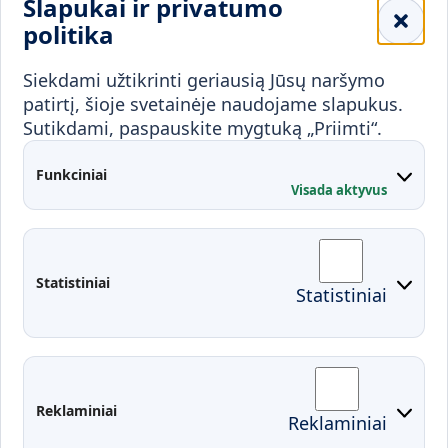
Slapukai ir privatumo
Mokykloms
politika
Visuomenei ir verslui
Siekdami užtikrinti geriausią Jūsų naršymo
Mokymai ir konsultavimas
Karjera
patirtį, šioje svetainėje naudojame slapukus.
Sutikdami, paspauskite mygtuką „Priimti“.
Partnerystės
Kontaktai
Funkciniai
Visada aktyvus
Administracija
Studentų atstovybė
Fakultetai
Rekvizitai
Statistiniai
Statistiniai
Prisijungimai
Moodle
El. paštas
EDINA
Pasirengimas ekstremaliai
Reklaminiai
Reklaminiai
situacijai