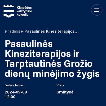
Pradinis
▸
Pasaulinės Kineziterapijos ir Tarptautinės Grožio dienų minėjimo žygis
Pasaulinės
Kineziterapijos ir
Tarptautinės Grožio
dienų minėjimo žygis
Data ir laikas
Vieta
2024-09-09
Smiltynė
12:00