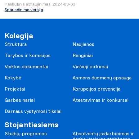
Paskutinis atnaujinimas: 2024-09-03
Spausdinimo versija
Kolegija
Struktūra
Naujienos
Tarybos ir komisijos
Renginiai
Veiklos dokumentai
Viešieji pirkimai
Kokybė
Asmens duomenų apsauga
Projektai
Korupcijos prevencija
Garbės nariai
Atestavimas ir konkursai
Darnaus vystymosi tikslai
Stojantiesiems
Studijų programos
Absolventų įsidarbinimas ir