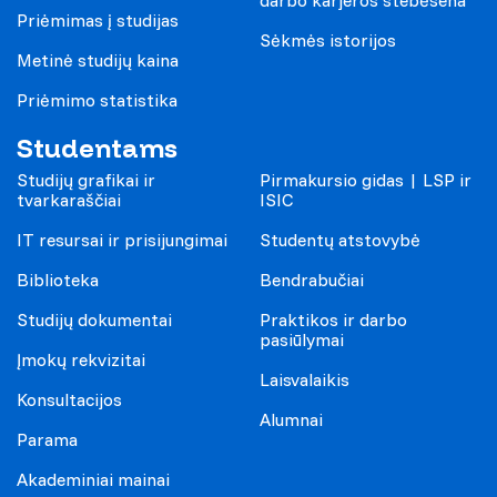
darbo karjeros stebėsena
Priėmimas į studijas
Sėkmės istorijos
Metinė studijų kaina
Priėmimo statistika
Studentams
Studijų grafikai ir
Pirmakursio gidas | LSP ir
tvarkaraščiai
ISIC
IT resursai ir prisijungimai
Studentų atstovybė
Biblioteka
Bendrabučiai
Studijų dokumentai
Praktikos ir darbo
pasiūlymai
Įmokų rekvizitai
Laisvalaikis
Konsultacijos
Alumnai
Parama
Akademiniai mainai