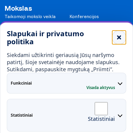
Mokslas
Taikomoji mokslo veikla
Konferencijos
Leidiniai
Slapukai ir privatumo
Mokykloms
politika
Visuomenei ir verslui
Siekdami užtikrinti geriausią Jūsų naršymo
Mokymai ir konsultavimas
Karjera
patirtį, šioje svetainėje naudojame slapukus.
Sutikdami, paspauskite mygtuką „Priimti“.
Partnerystės
Kontaktai
Funkciniai
Visada aktyvus
Administracija
Studentų atstovybė
Fakultetai
Rekvizitai
Statistiniai
Statistiniai
Prisijungimai
Moodle
El. paštas