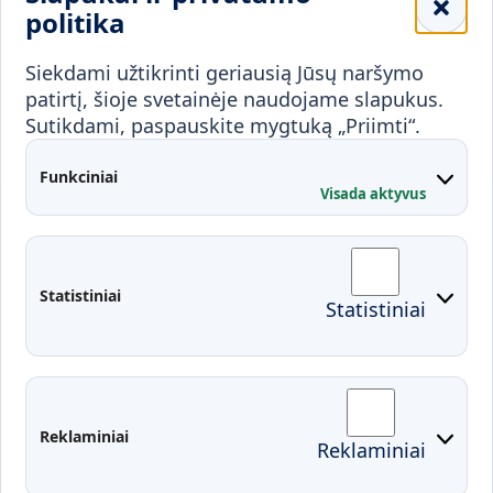
Mokykloms
politika
Visuomenei ir verslui
Siekdami užtikrinti geriausią Jūsų naršymo
Mokymai ir konsultavimas
Karjera
patirtį, šioje svetainėje naudojame slapukus.
Sutikdami, paspauskite mygtuką „Priimti“.
Partnerystės
Kontaktai
Funkciniai
Visada aktyvus
Administracija
Studentų atstovybė
Fakultetai
Rekvizitai
Statistiniai
Statistiniai
Prisijungimai
Moodle
El. paštas
EDINA
Pasirengimas ekstremaliai
Reklaminiai
Reklaminiai
situacijai