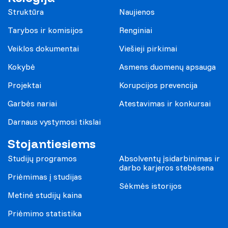
Struktūra
Naujienos
Tarybos ir komisijos
Renginiai
Veiklos dokumentai
Viešieji pirkimai
Kokybė
Asmens duomenų apsauga
Projektai
Korupcijos prevencija
Garbės nariai
Atestavimas ir konkursai
Darnaus vystymosi tikslai
Stojantiesiems
Studijų programos
Absolventų įsidarbinimas ir
darbo karjeros stebėsena
Priėmimas į studijas
Sėkmės istorijos
Metinė studijų kaina
Priėmimo statistika