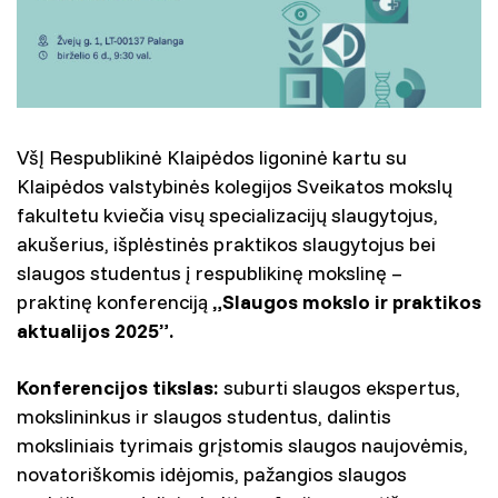
VšĮ Respublikinė Klaipėdos ligoninė kartu su
Klaipėdos valstybinės kolegijos Sveikatos mokslų
fakultetu kviečia visų specializacijų slaugytojus,
akušerius, išplėstinės praktikos slaugytojus bei
slaugos studentus į respublikinę mokslinę –
praktinę konferenciją
„Slaugos mokslo ir praktikos
aktualijos 2025”.
Konferencijos tikslas:
suburti slaugos ekspertus,
mokslininkus ir slaugos studentus, dalintis
moksliniais tyrimais grįstomis slaugos naujovėmis,
novatoriškomis idėjomis, pažangios slaugos