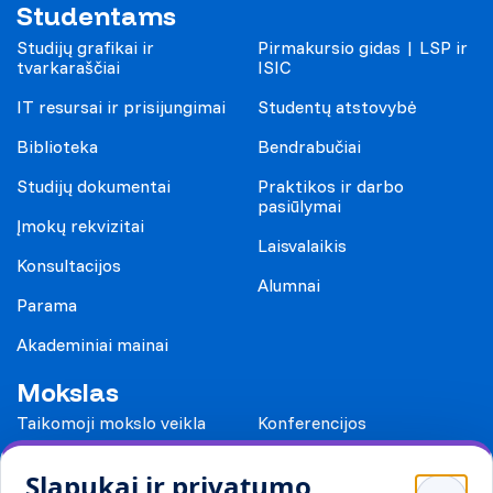
Studentams
Studijų grafikai ir
Pirmakursio gidas | LSP ir
tvarkaraščiai
ISIC
IT resursai ir prisijungimai
Studentų atstovybė
Biblioteka
Bendrabučiai
Studijų dokumentai
Praktikos ir darbo
pasiūlymai
Įmokų rekvizitai
Laisvalaikis
Konsultacijos
Alumnai
Parama
Akademiniai mainai
Mokslas
Taikomoji mokslo veikla
Konferencijos
Leidiniai
Slapukai ir privatumo