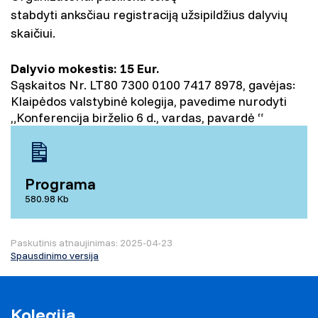
stabdyti anksčiau registraciją užsipildžius dalyvių
skaičiui.
Dalyvio mokestis: 15 Eur.
Sąskaitos Nr. LT80 7300 0100 7417 8978, gavėjas:
Klaipėdos valstybinė kolegija, pavedime nurodyti
„Konferencija birželio 6 d., vardas, pavardė “
Programa
580.98 Kb
Paskutinis atnaujinimas: 2025-04-23
Spausdinimo versija
Kolegija