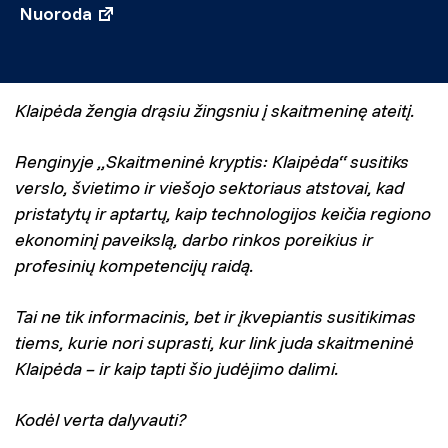
Nuoroda
Klaipėda žengia drąsiu žingsniu į skaitmeninę ateitį.
Renginyje „Skaitmeninė kryptis: Klaipėda“ susitiks
verslo, švietimo ir viešojo sektoriaus atstovai, kad
pristatytų ir aptartų, kaip technologijos keičia regiono
ekonominį paveikslą, darbo rinkos poreikius ir
profesinių kompetencijų raidą.
Tai ne tik informacinis, bet ir įkvepiantis susitikimas
tiems, kurie nori suprasti, kur link juda skaitmeninė
Klaipėda – ir kaip tapti šio judėjimo dalimi.
Kodėl verta dalyvauti?