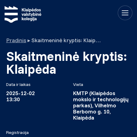
Pradinis
▸
Skaitmeninė kryptis: Klaipėda
Skaitmeninė kryptis:
Klaipėda
Data ir laikas
Vieta
2025-12-02
KMTP (Klaipėdos
13:30
mokslo ir technologijų
parkas), Vilhelmo
Berbomo g. 10,
Klaipėda
Registracija