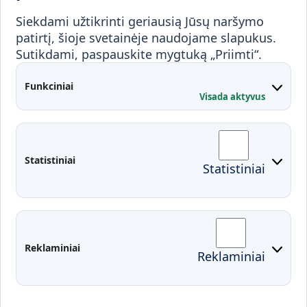
Visuomenei ir verslui
Siekdami užtikrinti geriausią Jūsų naršymo
Mokymai ir konsultavimas
Karjera
patirtį, šioje svetainėje naudojame slapukus.
Sutikdami, paspauskite mygtuką „Priimti“.
Partnerystės
Kontaktai
Funkciniai
Visada aktyvus
Administracija
Studentų atstovybė
Fakultetai
Rekvizitai
Statistiniai
Statistiniai
Prisijungimai
Moodle
El. paštas
EDINA
Pasirengimas ekstremaliai
Reklaminiai
Reklaminiai
situacijai