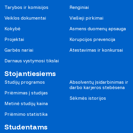
Tarybos ir komisijos
Renginiai
Veiklos dokumentai
Viešieji pirkimai
Kokybė
Asmens duomenų apsauga
Projektai
Korupcijos prevencija
Garbės nariai
Atestavimas ir konkursai
Darnaus vystymosi tikslai
Stojantiesiems
Studijų programos
Absolventų įsidarbinimas ir
darbo karjeros stebėsena
Priėmimas į studijas
Sėkmės istorijos
Metinė studijų kaina
Priėmimo statistika
Studentams