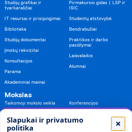
Studijų grafikai ir
Pirmakursio gidas | LSP ir
tvarkaraščiai
ISIC
IT resursai ir prisijungimai
Studentų atstovybė
Biblioteka
Bendrabučiai
Studijų dokumentai
Praktikos ir darbo
pasiūlymai
Įmokų rekvizitai
Laisvalaikis
Konsultacijos
Alumnai
Parama
Akademiniai mainai
Mokslas
Taikomoji mokslo veikla
Konferencijos
Leidiniai
Slapukai ir privatumo
Mokykloms
politika