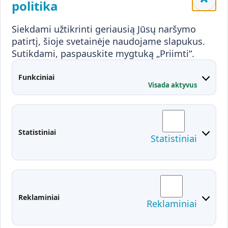
Mokykloms
politika
Visuomenei ir verslui
Siekdami užtikrinti geriausią Jūsų naršymo
Mokymai ir konsultavimas
Karjera
patirtį, šioje svetainėje naudojame slapukus.
Sutikdami, paspauskite mygtuką „Priimti“.
Partnerystės
Kontaktai
Funkciniai
Visada aktyvus
Administracija
Studentų atstovybė
Fakultetai
Rekvizitai
Statistiniai
Statistiniai
Prisijungimai
Moodle
El. paštas
EDINA
Pasirengimas ekstremaliai
Reklaminiai
Reklaminiai
situacijai