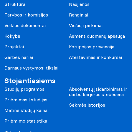
Struktūra
Naujienos
Tarybos ir komisijos
Renginiai
Veiklos dokumentai
Viešieji pirkimai
Kokybė
Asmens duomenų apsauga
Projektai
Korupcijos prevencija
Garbės nariai
Atestavimas ir konkursai
Darnaus vystymosi tikslai
Stojantiesiems
Studijų programos
Absolventų įsidarbinimas ir
darbo karjeros stebėsena
Priėmimas į studijas
Sėkmės istorijos
Metinė studijų kaina
Priėmimo statistika