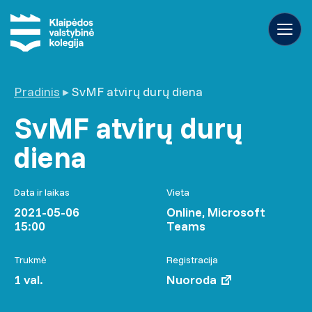
Pradinis
▸
SvMF atvirų durų diena
SvMF atvirų durų
diena
Data ir laikas
Vieta
2021-05-06
Online, Microsoft
15:00
Teams
Trukmė
Registracija
1 val.
Nuoroda