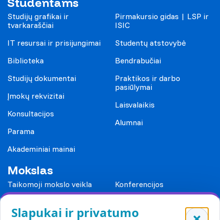
Studentams
Studijų grafikai ir
Pirmakursio gidas | LSP ir
tvarkaraščiai
ISIC
IT resursai ir prisijungimai
Studentų atstovybė
Biblioteka
Bendrabučiai
Studijų dokumentai
Praktikos ir darbo
pasiūlymai
Įmokų rekvizitai
Laisvalaikis
Konsultacijos
Alumnai
Parama
Akademiniai mainai
Mokslas
Taikomoji mokslo veikla
Konferencijos
Leidiniai
Slapukai ir privatumo