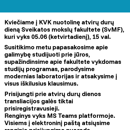
Kviečiame į KVK nuotolinę atvirų durų
dieną Sveikatos mokslų fakultete (SvMF),
kuri vyks 05.06 (ketvirtadienį), 15 val.
Susitikimo metu papasakosime apie
galimybę studijuoti prie jūros,
supažindinsime apie fakultete vykdomas
studijų programas, parodysime
modernias laboratorijas ir atsakysime į
visus iškilusius klausimus.
Prisijungti prie atvirų durų dienos
transliacijos galės tiktai
prisiregistravusieji.
Renginys vyks MS Teams platformoje.
Visiems į elektroninį paštą atsiųsime
renginio prisijungimo nuorodą.