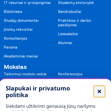
IT resursai ir prisijungimai
Studentų atstovybė
Biblioteka
Bendrabučiai
Studijų dokumentai
Praktikos ir darbo
pasiūlymai
Įmokų rekvizitai
Laisvalaikis
Konsultacijos
Alumnai
Parama
Akademiniai mainai
Mokslas
Taikomoji mokslo veikla
Konferencijos
Leidiniai
Slapukai ir privatumo
Mokykloms
politika
Visuomenei ir verslui
Siekdami užtikrinti geriausią Jūsų naršymo
Mokymai ir konsultavimas
Karjera