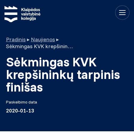
Pradinis
▸
Naujienos
▸
Sėkmingas KVK krepšininkų tarpinis finišas
Sėkmingas KVK
krepšininkų tarpinis
finišas
Paskelbimo data
2020-01-13