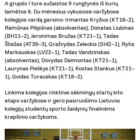
A grupės I ture sužaistos 9 rungtynės iš kurių
laimėtos 6. Du mėnesius vykusiose varžybose
kolegijos vardą garsino: Irmantas Kryžius (KT18–2),
Ramūnas Pilipūnas (absolventas), Donatas Liubinas
(BH11–2), Jeronimas Bružas (KT21–1), Tadas
Šliažas (AT39–3), Gražvydas Zaleckis (SI42–1), Rytis
Markauskas (LV22–1), Tadas Vandzinskas
(absolventas), Dovydas Deimontas (KT21–1),
Laurynas Pielikys (KT21–1), Kostas Stankus (KT21–
1), Gvidas Turauskas (KT18–2).
Linkime kolegijos rinktinei sėkmingų startų kito
etapo varžybose ir gero pasiruošimo Lietuvos
kolegijų studentų sporto žaidynių finalinėms
krepšinio varžyboms.