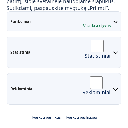
patirtį, šioje svetainėje naudojame slapukus.
Sutikdami, paspauskite mygtuką „Priimti“.
Partnerystės
Kontaktai
Funkciniai
Visada aktyvus
Administracija
Studentų atstovybė
Fakultetai
Rekvizitai
Statistiniai
Statistiniai
Prisijungimai
Moodle
El. paštas
EDINA
Pasirengimas ekstremaliai
Reklaminiai
Reklaminiai
situacijai
Tvarkyti parinktis
Tvarkyti paslaugas