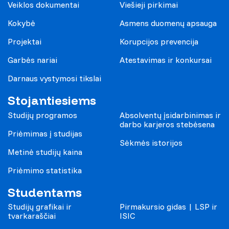
Veiklos dokumentai
Viešieji pirkimai
Kokybė
Asmens duomenų apsauga
Projektai
Korupcijos prevencija
Garbės nariai
Atestavimas ir konkursai
Darnaus vystymosi tikslai
Stojantiesiems
Studijų programos
Absolventų įsidarbinimas ir
darbo karjeros stebėsena
Priėmimas į studijas
Sėkmės istorijos
Metinė studijų kaina
Priėmimo statistika
Studentams
Studijų grafikai ir
Pirmakursio gidas | LSP ir
tvarkaraščiai
ISIC