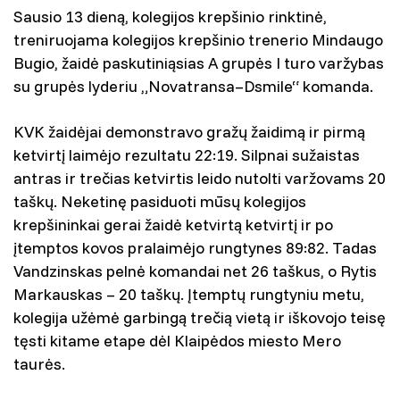
Sausio 13 dieną, kolegijos krepšinio rinktinė,
treniruojama kolegijos krepšinio trenerio Mindaugo
Bugio, žaidė paskutiniąsias A grupės I turo varžybas
su grupės lyderiu „Novatransa–Dsmile“ komanda.
KVK žaidėjai demonstravo gražų žaidimą ir pirmą
ketvirtį laimėjo rezultatu 22:19. Silpnai sužaistas
antras ir trečias ketvirtis leido nutolti varžovams 20
taškų. Neketinę pasiduoti mūsų kolegijos
krepšininkai gerai žaidė ketvirtą ketvirtį ir po
įtemptos kovos pralaimėjo rungtynes 89:82. Tadas
Vandzinskas pelnė komandai net 26 taškus, o Rytis
Markauskas – 20 taškų. Įtemptų rungtyniu metu,
kolegija užėmė garbingą trečią vietą ir iškovojo teisę
tęsti kitame etape dėl Klaipėdos miesto Mero
taurės.