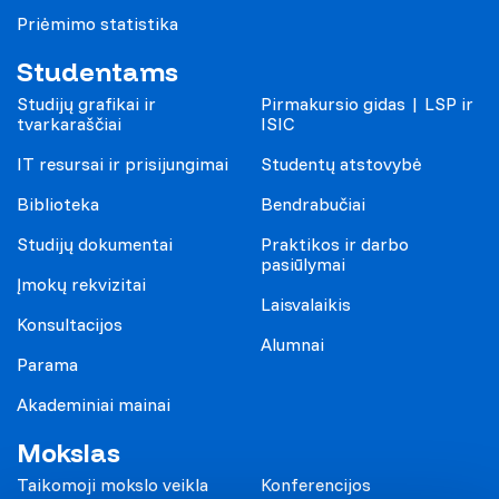
Priėmimo statistika
Studentams
Studijų grafikai ir
Pirmakursio gidas | LSP ir
tvarkaraščiai
ISIC
IT resursai ir prisijungimai
Studentų atstovybė
Biblioteka
Bendrabučiai
Studijų dokumentai
Praktikos ir darbo
pasiūlymai
Įmokų rekvizitai
Laisvalaikis
Konsultacijos
Alumnai
Parama
Akademiniai mainai
Mokslas
Taikomoji mokslo veikla
Konferencijos