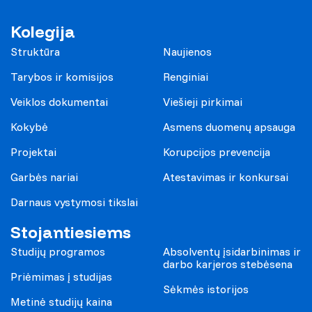
Kolegija
Struktūra
Naujienos
Tarybos ir komisijos
Renginiai
Veiklos dokumentai
Viešieji pirkimai
Kokybė
Asmens duomenų apsauga
Projektai
Korupcijos prevencija
Garbės nariai
Atestavimas ir konkursai
Darnaus vystymosi tikslai
Stojantiesiems
Studijų programos
Absolventų įsidarbinimas ir
darbo karjeros stebėsena
Priėmimas į studijas
Sėkmės istorijos
Metinė studijų kaina