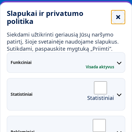
Leidiniai
Slapukai ir privatumo
Mokykloms
politika
Visuomenei ir verslui
Siekdami užtikrinti geriausią Jūsų naršymo
Mokymai ir konsultavimas
Karjera
patirtį, šioje svetainėje naudojame slapukus.
Sutikdami, paspauskite mygtuką „Priimti“.
Partnerystės
Kontaktai
Funkciniai
Visada aktyvus
Administracija
Studentų atstovybė
Fakultetai
Rekvizitai
Statistiniai
Statistiniai
Prisijungimai
Moodle
El. paštas
EDINA
Pasirengimas ekstremaliai
Reklaminiai