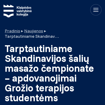
Pradinis
▸
Naujienos
▸
Tarptautiniame Skandinavijos šalių masažo čempionate – apdovanojimai Grožio terapijos studentėms
Tarptautiniame
Skandinavijos šalių
masažo čempionate
– apdovanojimai
Grožio terapijos
studentėms