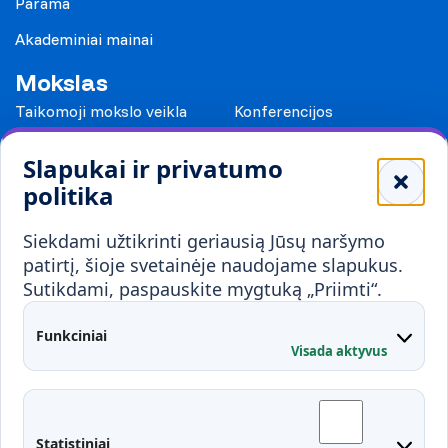
Parama
Akademiniai mainai
Mokslas
Taikomoji mokslo veikla
Konferencijos
Leidiniai
Slapukai ir privatumo
Mokykloms
politika
Visuomenei ir verslui
Siekdami užtikrinti geriausią Jūsų naršymo
Mokymai ir konsultavimas
Karjera
patirtį, šioje svetainėje naudojame slapukus.
Sutikdami, paspauskite mygtuką „Priimti“.
Partnerystės
Kontaktai
Funkciniai
Visada aktyvus
Administracija
Studentų atstovybė
Fakultetai
Rekvizitai
Statistiniai