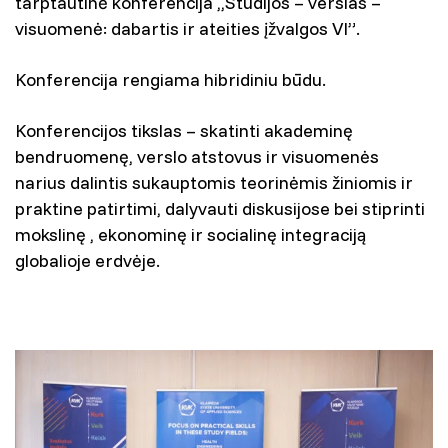
tarptautinė konferencija ,,Studijos – verslas –
visuomenė: dabartis ir ateities įžvalgos VI”.
Konferencija rengiama hibridiniu būdu.
Konferencijos tikslas – skatinti akademinę
bendruomenę, verslo atstovus ir visuomenės
narius dalintis sukauptomis teorinėmis žiniomis ir
praktine patirtimi, dalyvauti diskusijose bei stiprinti
mokslinę , ekonominę ir socialinę integraciją
globalioje erdvėje.