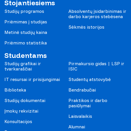
Stojantiesiems
Studijų programos
Absolventų įsidarbinimas ir
darbo karjeros stebėsena
Priėmimas į studijas
Sėkmės istorijos
Metinė studijų kaina
Priėmimo statistika
Studentams
Studijų grafikai ir
Pirmakursio gidas | LSP ir
tvarkaraščiai
ISIC
IT resursai ir prisijungimai
Studentų atstovybė
Biblioteka
Bendrabučiai
Studijų dokumentai
Praktikos ir darbo
pasiūlymai
Įmokų rekvizitai
Laisvalaikis
Konsultacijos
Alumnai