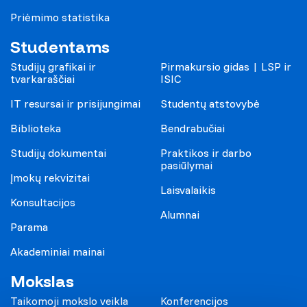
Priėmimo statistika
Studentams
Studijų grafikai ir
Pirmakursio gidas | LSP ir
tvarkaraščiai
ISIC
IT resursai ir prisijungimai
Studentų atstovybė
Biblioteka
Bendrabučiai
Studijų dokumentai
Praktikos ir darbo
pasiūlymai
Įmokų rekvizitai
Laisvalaikis
Konsultacijos
Alumnai
Parama
Akademiniai mainai
Mokslas
Taikomoji mokslo veikla
Konferencijos