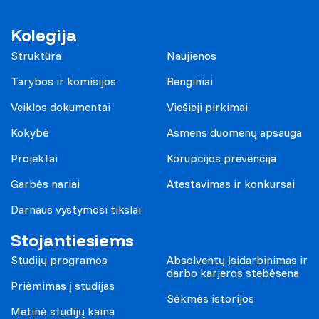
Kolegija
Struktūra
Naujienos
Tarybos ir komisijos
Renginiai
Veiklos dokumentai
Viešieji pirkimai
Kokybė
Asmens duomenų apsauga
Projektai
Korupcijos prevencija
Garbės nariai
Atestavimas ir konkursai
Darnaus vystymosi tikslai
Stojantiesiems
Studijų programos
Absolventų įsidarbinimas ir
darbo karjeros stebėsena
Priėmimas į studijas
Sėkmės istorijos
Metinė studijų kaina