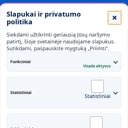
Leidiniai
Slapukai ir privatumo
Mokykloms
politika
Visuomenei ir verslui
Siekdami užtikrinti geriausią Jūsų naršymo
Mokymai ir konsultavimas
Karjera
patirtį, šioje svetainėje naudojame slapukus.
Sutikdami, paspauskite mygtuką „Priimti“.
Partnerystės
Kontaktai
Funkciniai
Visada aktyvus
Administracija
Studentų atstovybė
Fakultetai
Rekvizitai
Statistiniai
Statistiniai
Prisijungimai
Moodle
El. paštas
EDINA