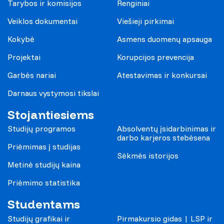
Tarybos ir komisijos
Renginiai
Veiklos dokumentai
Viešieji pirkimai
Kokybė
Asmens duomenų apsauga
Projektai
Korupcijos prevencija
Garbės nariai
Atestavimas ir konkursai
Darnaus vystymosi tikslai
Stojantiesiems
Studijų programos
Absolventų įsidarbinimas ir
darbo karjeros stebėsena
Priėmimas į studijas
Sėkmės istorijos
Metinė studijų kaina
Priėmimo statistika
Studentams
Studijų grafikai ir
Pirmakursio gidas | LSP ir