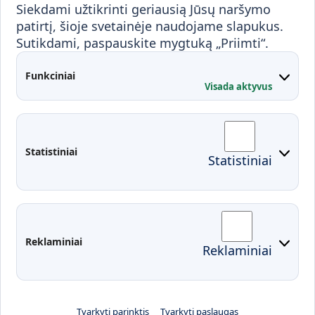
Visuomenei ir verslui
Siekdami užtikrinti geriausią Jūsų naršymo
Mokymai ir konsultavimas
Karjera
patirtį, šioje svetainėje naudojame slapukus.
Sutikdami, paspauskite mygtuką „Priimti“.
Partnerystės
Kontaktai
Funkciniai
Visada aktyvus
Administracija
Studentų atstovybė
Fakultetai
Rekvizitai
Statistiniai
Statistiniai
Prisijungimai
Moodle
El. paštas
EDINA
Pasirengimas ekstremaliai
Reklaminiai
Reklaminiai
situacijai
Tvarkyti parinktis
Tvarkyti paslaugas