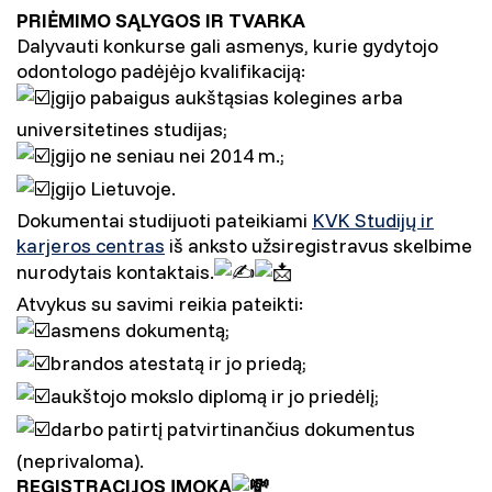
PRIĖMIMO SĄLYGOS IR TVARKA
Dalyvauti konkurse gali asmenys, kurie gydytojo
odontologo padėjėjo kvalifikaciją:
įgijo pabaigus aukštąsias kolegines arba
universitetines studijas;
įgijo ne seniau nei 2014 m.;
įgijo Lietuvoje.
Dokumentai studijuoti pateikiami
KVK Studijų ir
karjeros centras
iš anksto užsiregistravus skelbime
nurodytais kontaktais.
Atvykus su savimi reikia pateikti:
asmens dokumentą;
brandos atestatą ir jo priedą;
aukštojo mokslo diplomą ir jo priedėlį;
darbo patirtį patvirtinančius dokumentus
(neprivaloma).
REGISTRACIJOS ĮMOKA