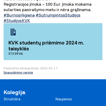
Registracijos įmoka – 100 Eur. Įmoka mokama
sutarties pasirašymo metu ir nėra grąžinama.
#BurnosHigiena
#SutrumpintosStudijos
#StudijosKVK
KVK studentų priėmimo 2024 m.
taisyklės
373.99 Kb
Paskutinis atnaujinimas: 2025-02-17
Spausdinimo versija
Kolegija
Struktūra
Naujienos