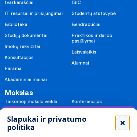
tvarkaraščiai
ISIC
IT resursai ir prisijungimai
Studentų atstovybė
Biblioteka
Bendrabučiai
Studijų dokumentai
Praktikos ir darbo
pasiūlymai
Įmokų rekvizitai
Laisvalaikis
Konsultacijos
Alumnai
Parama
Akademiniai mainai
Mokslas
Taikomoji mokslo veikla
Konferencijos
Leidiniai
Slapukai ir privatumo
Mokykloms
politika