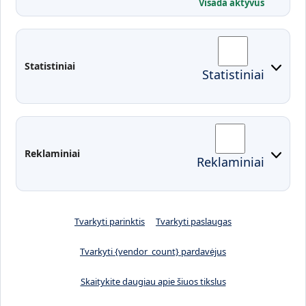
Visada aktyvus
Administracija
Studentų atstovybė
Fakultetai
Rekvizitai
Statistiniai
Statistiniai
Prisijungimai
Moodle
El. paštas
EDINA
Pasirengimas ekstremaliai
Reklaminiai
Reklaminiai
situacijai
Tvarkyti parinktis
Tvarkyti paslaugas
Tvarkyti {vendor_count} pardavėjus
Skaitykite daugiau apie šiuos tikslus