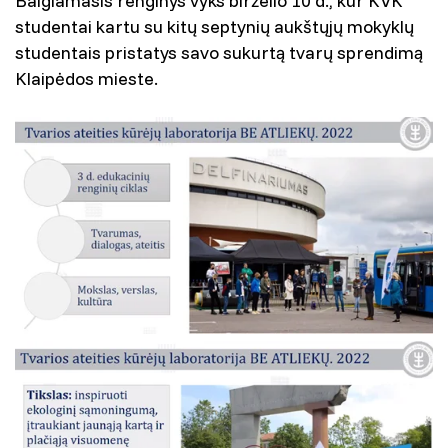
Baigiamasis renginys vyks birželio 10 d., kur KVK
studentai kartu su kitų septynių aukštųjų mokyklų
studentais pristatys savo sukurtą tvarų sprendimą
Klaipėdos mieste.