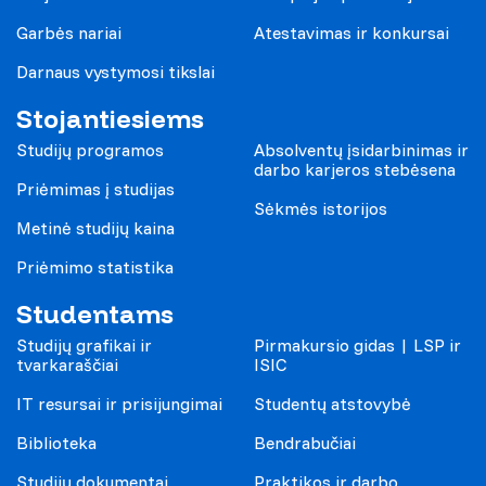
Garbės nariai
Atestavimas ir konkursai
Darnaus vystymosi tikslai
Stojantiesiems
Studijų programos
Absolventų įsidarbinimas ir
darbo karjeros stebėsena
Priėmimas į studijas
Sėkmės istorijos
Metinė studijų kaina
Priėmimo statistika
Studentams
Studijų grafikai ir
Pirmakursio gidas | LSP ir
tvarkaraščiai
ISIC
IT resursai ir prisijungimai
Studentų atstovybė
Biblioteka
Bendrabučiai
Studijų dokumentai
Praktikos ir darbo