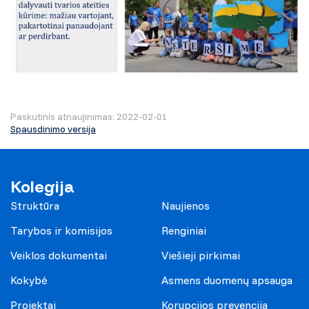
Paskutinis atnaujinimas: 2022-02-01
Spausdinimo versija
Kolegija
Struktūra
Naujienos
Tarybos ir komisijos
Renginiai
Veiklos dokumentai
Viešieji pirkimai
Kokybė
Asmens duomenų apsauga
Projektai
Korupcijos prevencija