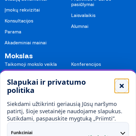
pasiūlymai
Įmokų rekvizitai
Laisvalaikis
Konsultacijos
Alumnai
Parama
Akademiniai mainai
Mokslas
Taikomoji mokslo veikla
Konferencijos
Leidiniai
Slapukai ir privatumo
Mokykloms
politika
Visuomenei ir verslui
Siekdami užtikrinti geriausią Jūsų naršymo
Mokymai ir konsultavimas
Karjera
patirtį, šioje svetainėje naudojame slapukus.
Sutikdami, paspauskite mygtuką „Priimti“.
Partnerystės
Kontaktai
Funkciniai