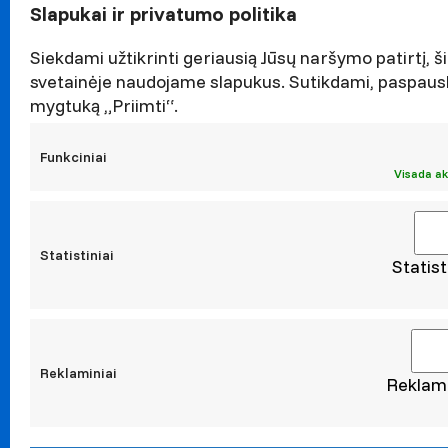
Garbės n
Slapukai ir privatumo politika
Darnaus v
Naujieno
Siekdami užtikrinti geriausią Jūsų naršymo patirtį, ši
svetainėje naudojame slapukus. Sutikdami, paspaus
Renginiai
mygtuką „Priimti“.
Viešieji p
Asmens 
Funkciniai
Korupcijo
Visada ak
Atestavi
Statistiniai
Statist
Moksl
Taikomoji
Leidiniai
Konferen
Reklaminiai
Reklami
Konta
Administ