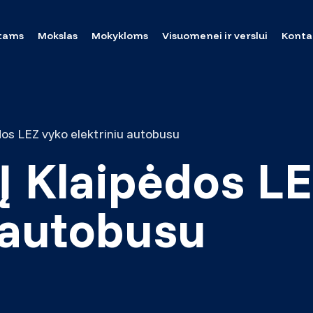
tams
Mokslas
Mokykloms
Visuomenei ir verslui
Konta
dos LEZ vyko elektriniu autobusu
Į Klaipėdos L
 autobusu