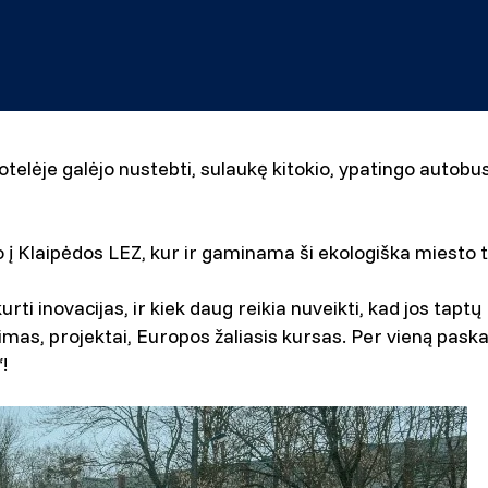
telėje galėjo nustebti, sulaukę kitokio, ypatingo autobuso
o į Klaipėdos LEZ, kur ir gaminama ši ekologiška miesto
urti inovacijas, ir kiek daug reikia nuveikti, kad jos tapt
mas, projektai, Europos žaliasis kursas. Per vieną paska
!