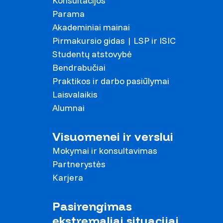
Konsultacijos
Parama
Akademiniai mainai
Pirmakursio gidas | LSP ir ISIC
Studentų atstovybė
Bendrabučiai
Praktikos ir darbo pasiūlymai
Laisvalaikis
Alumnai
Visuomenei ir verslui
Mokymai ir konsultavimas
Partnerystės
Karjera
Pasirengimas
ekstremaliai situacijai