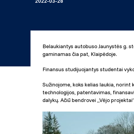
2022-03-28
Belaukiantys autobuso Jaunystės g. sto
gaminamas čia pat, Klaipėdoje.
Finansus studijuojantys studentai vyk
Sužinojome, koks kelias laukia, norint k
technologijos, patentavimas, finansavi
dalykų. Ačiū bendrovei „Vėjo projektai“