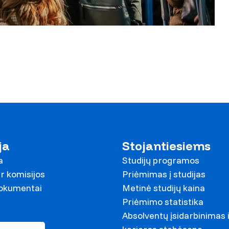
ja
Stojantiesiems
a
Studijų programos
r komisijos
Priėmimas į studijas
dokumentai
Metinė studijų kaina
Priėmimo statistika
Absolventų įsidarbinimas 