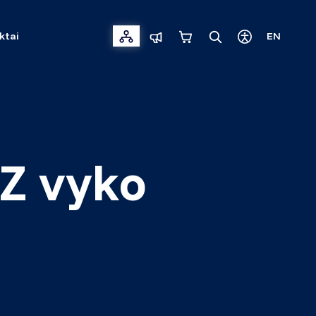
ktai
EN
EZ vyko