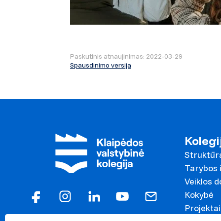
Paskutinis atnaujinimas: 2022-03-29
Spausdinimo versija
Kolegi
Struktūr
Tarybos i
Veiklos 
Kokybė
Projektai