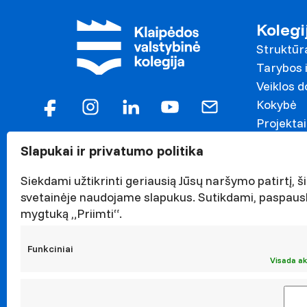
Kolegi
Struktūr
Tarybos i
Veiklos 
Kokybė
Projektai
Garbės n
Slapukai ir privatumo politika
Darnaus v
Naujieno
Siekdami užtikrinti geriausią Jūsų naršymo patirtį, ši
svetainėje naudojame slapukus. Sutikdami, paspaus
Renginiai
mygtuką „Priimti“.
Viešieji p
Asmens 
Funkciniai
Korupcijo
Visada ak
Atestavi