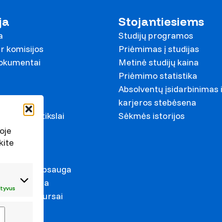
ja
Stojantiesiems
a
Studijų programos
r komisijos
Priėmimas į studijas
dokumentai
Metinė studijų kaina
Priėmimo statistika
Absolventų įsidarbinimas 
ariai
karjeros stebėsena
ystymosi tikslai
Sėkmės istorijos
s
oje
kite
irkimai
duomenų apsauga
s prevencija
tyvus
mas ir konkursai