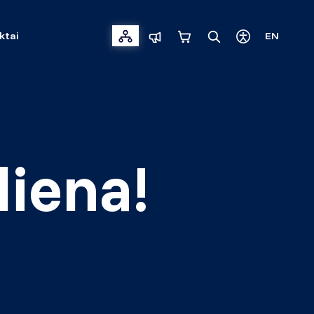
ktai
EN
diena!