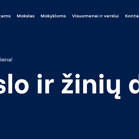
tams
Mokslas
Mokykloms
Visuomenei ir verslui
Konta
diena!
o ir žinių 