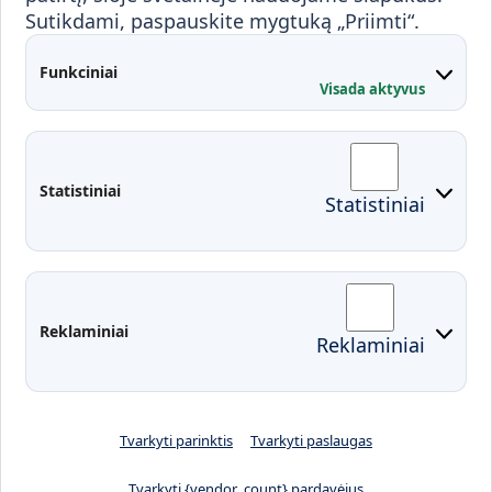
Sutikdami, paspauskite mygtuką „Priimti“.
Partnerystės
Kontaktai
Funkciniai
Visada aktyvus
Administracija
Studentų atstovybė
Fakultetai
Rekvizitai
Statistiniai
Statistiniai
Prisijungimai
Moodle
El. paštas
EDINA
Pasirengimas ekstremaliai
Reklaminiai
Reklaminiai
situacijai
Tvarkyti parinktis
Tvarkyti paslaugas
Tvarkyti {vendor_count} pardavėjus