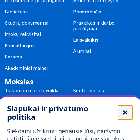
IT resursai ir prisijungimai
Studentų atstovybė
Biblioteka
Bendrabučiai
Studijų dokumentai
Praktikos ir darbo
pasiūlymai
Įmokų rekvizitai
Laisvalaikis
Konsultacijos
Alumnai
Parama
Akademiniai mainai
Mokslas
Taikomoji mokslo veikla
Konferencijos
Leidiniai
Slapukai ir privatumo
Mokykloms
politika
Visuomenei ir verslui
Siekdami užtikrinti geriausią Jūsų naršymo
Mokymai ir konsultavimas
Karjera
patirtį, šioje svetainėje naudojame slapukus.