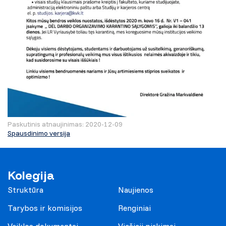
Paskutinis atnaujinimas: 2020-12-09
Spausdinimo versija
Kolegija
Struktūra
Naujienos
Tarybos ir komisijos
Renginiai
Veiklos dokumentai
Viešieji pirkimai