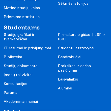
Sėkmės istorijos
Metinė studijų kaina
Priėmimo statistika
Studentams
Studijų grafikai ir
Pirmakursio gidas | LSP ir
tvarkaraščiai
ISIC
IT resursai ir prisijungimai
Studentų atstovybė
Biblioteka
Bendrabučiai
Studijų dokumentai
Praktikos ir darbo
pasiūlymai
Įmokų rekvizitai
Laisvalaikis
Konsultacijos
Alumnai
Parama
Akademiniai mainai