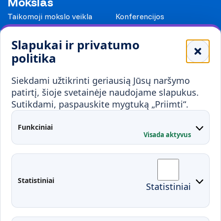
Mokslas
Taikomoji mokslo veikla
Konferencijos
Leidiniai
Slapukai ir privatumo
Mokykloms
politika
Visuomenei ir verslui
Siekdami užtikrinti geriausią Jūsų naršymo
Mokymai ir konsultavimas
Karjera
patirtį, šioje svetainėje naudojame slapukus.
Sutikdami, paspauskite mygtuką „Priimti“.
Partnerystės
Kontaktai
Funkciniai
Visada aktyvus
Administracija
Studentų atstovybė
Fakultetai
Rekvizitai
Statistiniai
Statistiniai
Prisijungimai
Moodle
El. paštas