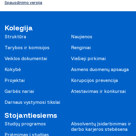
Spausdinimo versija
Kolegija
Struktūra
Naujienos
Tarybos ir komisijos
Renginiai
Veiklos dokumentai
Viešieji pirkimai
Kokybė
Asmens duomenų apsauga
Projektai
Korupcijos prevencija
Garbės nariai
Atestavimas ir konkursai
Darnaus vystymosi tikslai
Stojantiesiems
Studijų programos
Absolventų įsidarbinimas ir
darbo karjeros stebėsena
Priėmimas į studijas