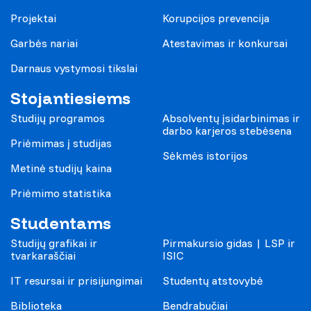
Projektai
Korupcijos prevencija
Garbės nariai
Atestavimas ir konkursai
Darnaus vystymosi tikslai
Stojantiesiems
Studijų programos
Absolventų įsidarbinimas ir
darbo karjeros stebėsena
Priėmimas į studijas
Sėkmės istorijos
Metinė studijų kaina
Priėmimo statistika
Studentams
Studijų grafikai ir
Pirmakursio gidas | LSP ir
tvarkaraščiai
ISIC
IT resursai ir prisijungimai
Studentų atstovybė
Biblioteka
Bendrabučiai