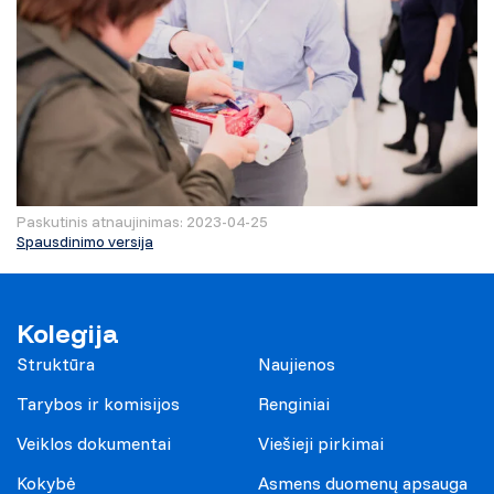
Paskutinis atnaujinimas: 2023-04-25
Spausdinimo versija
Kolegija
Struktūra
Naujienos
Tarybos ir komisijos
Renginiai
Veiklos dokumentai
Viešieji pirkimai
Kokybė
Asmens duomenų apsauga