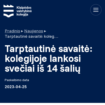
Pradinis
▸
Naujienos
▸
Tarptautinė savaitė: kolegijoje lankosi svečiai iš 14 šalių
Tarptautinė savaitė:
kolegijoje lankosi
svečiai iš 14 šalių
Paskelbimo data
2023-04-25