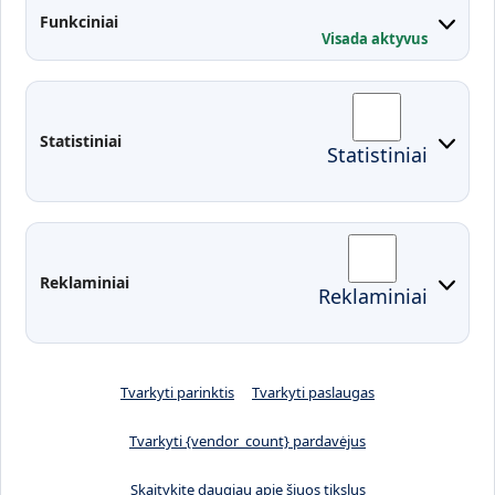
Kontaktai
Funkciniai
Visada aktyvus
Administracija
Studentų atstovybė
Fakultetai
Rekvizitai
Statistiniai
Statistiniai
Prisijungimai
Moodle
El. paštas
EDINA
Pasirengimas ekstremaliai
Reklaminiai
Reklaminiai
situacijai
Tvarkyti parinktis
Tvarkyti paslaugas
Tvarkyti {vendor_count} pardavėjus
Skaitykite daugiau apie šiuos tikslus