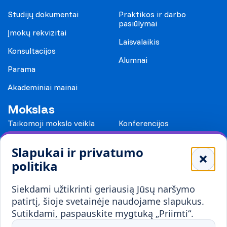
Studijų dokumentai
Praktikos ir darbo
pasiūlymai
Įmokų rekvizitai
Laisvalaikis
Konsultacijos
Alumnai
Parama
Akademiniai mainai
Mokslas
Taikomoji mokslo veikla
Konferencijos
Leidiniai
Slapukai ir privatumo
Mokykloms
politika
Visuomenei ir verslui
Siekdami užtikrinti geriausią Jūsų naršymo
Mokymai ir konsultavimas
Karjera
patirtį, šioje svetainėje naudojame slapukus.
Sutikdami, paspauskite mygtuką „Priimti“.
Partnerystės