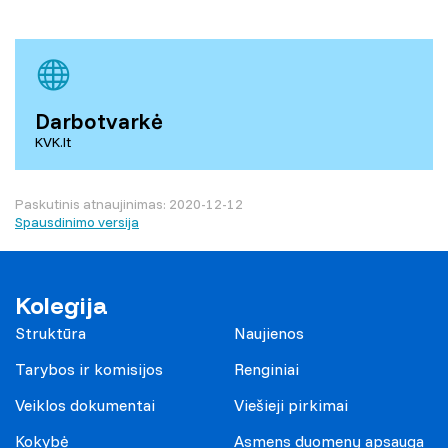
Darbotvarkė
KVK.lt
Paskutinis atnaujinimas: 2020-12-12
Spausdinimo versija
Kolegija
Struktūra
Naujienos
Tarybos ir komisijos
Renginiai
Veiklos dokumentai
Viešieji pirkimai
Kokybė
Asmens duomenų apsauga