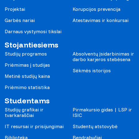
Projektai
Korupcijos prevencija
Garbės nariai
Atestavimas ir konkursai
Darnaus vystymosi tikslai
Stojantiesiems
Studijų programos
Absolventų įsidarbinimas ir
darbo karjeros stebėsena
Priėmimas į studijas
Sėkmės istorijos
Metinė studijų kaina
Priėmimo statistika
Studentams
Studijų grafikai ir
Pirmakursio gidas | LSP ir
tvarkaraščiai
ISIC
IT resursai ir prisijungimai
Studentų atstovybė
Biblioteka
Bendrabučiai