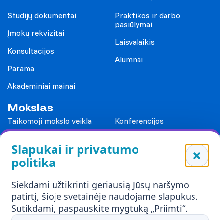
Studijų dokumentai
Praktikos ir darbo
pasiūlymai
Įmokų rekvizitai
Laisvalaikis
Konsultacijos
Alumnai
Parama
Akademiniai mainai
Mokslas
Taikomoji mokslo veikla
Konferencijos
Leidiniai
Slapukai ir privatumo
Mokykloms
politika
Visuomenei ir verslui
Siekdami užtikrinti geriausią Jūsų naršymo
Mokymai ir konsultavimas
Karjera
patirtį, šioje svetainėje naudojame slapukus.
Sutikdami, paspauskite mygtuką „Priimti“.
Partnerystės